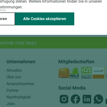
Verfügung stehen. Weitere Informationen finden Sie in unseren
estimmungen.
chutz
eren
Alle Cookies akzeptieren
ssende Holz dazu.
Unternehmen
Mitgliedschaften
Aktuelles
Über uns
Ansprechpartner
Social Media
Partner
Nachhaltigkeit
Jobs