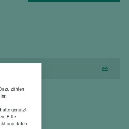
igkeit Resopal HPL
 Dazu zählen
llen
nhalte genutzt
n. Bitte
nktionalitäten