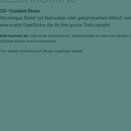
hochglänzend
atten
CS- Crushed Stone
matt
ng
Höckeriges Relief mit Naturstein oder gehämmertem Metall, ver
Tischlerplatten
eine matte Oberfläche, die ihr ihre ganze Tiefe verleiht.
hichtet
Sonderaufbauten
Bitte beachten Sie:
Holz ist ein Naturprodukt. Abweichungen in Farbe und Struktur 
digitalen Bildern sind unvermeidlich.
Stab--Stäbchenplatten
Von diesem Artikel können Muster angefragt werden.
edelfurniert
ntflammbar
leicht
melaminbeschichtet
ds
schwer entflammbar