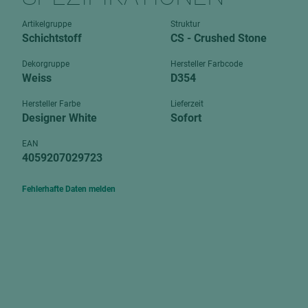
Verbundpl
grundierfolienbeschichtet
Artikelgruppe
Struktur
Verpacku
Schichtstoff
CS - Crushed Stone
hochglänzend
biegbar
leicht
Dekorgruppe
Hersteller Farbcode
dekorbesc
Weiss
D354
matt
leicht
Hersteller Farbe
Lieferzeit
roh
Designer White
Sofort
roh
schwer entflammbar
schwer e
EAN
4059207029723
Trockenbau
UPB Boar
Gipsfaserplatten
Fehlerhafte Daten melden
Norit-Platten