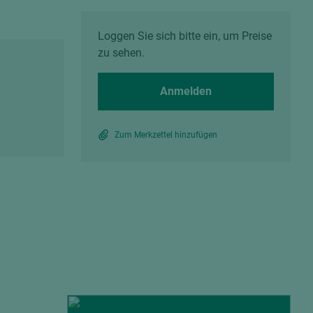
Spanplatten zementgebunden
Sperrholz
Alle Partner anzeigen
Alle Partner anzeigen
Loggen Sie sich bitte ein, um Preise
zu sehen.
Anmelden
Zum Merkzettel hinzufügen
chtet