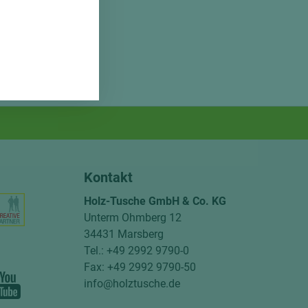
Kontakt
Holz-Tusche GmbH & Co. KG
Unterm Ohmberg 12
34431 Marsberg
Tel.: +49 2992 9790-0
Fax: +49 2992 9790-50
info@holztusche.de