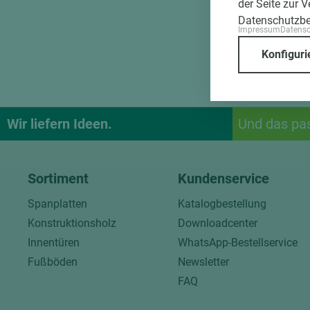
der Seite zur 
Datenschutzb
Impressum
Datens
Konfiguri
Wir liefern Ideen.
Und das pa
Sortiment
Kundenservice
Spanplatten
Katalogbestellung
Konstruktionsholz
Downloadcenter
Innentüren
WhatsApp-Bestellservice
Fußböden
Newsletter
FAQ