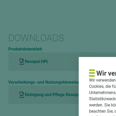
DOWNLOADS
Produktdatenblatt
Resopal HPL
Wir ve
Wir verwenden 
Verarbeitungs- und Nutzungshinweise
Cookies, die f
Unternehmenszi
Reinigung und Pflege Resopal HPL
Statistikzweck
werden. Sie kö
beachten Sie, 