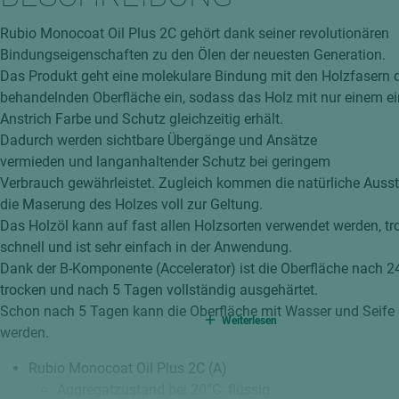
hochglänzend
atten
Rubio Monocoat Oil Plus 2C gehört dank seiner revolutionären
matt
ng
Bindungseigenschaften zu den Ölen der neuesten Generation.
Tischlerplatten
Das Produkt geht eine molekulare Bindung mit den Holzfasern 
hichtet
behandelnden Oberfläche ein, sodass das Holz mit nur einem e
Sonderaufbauten
Anstrich Farbe und Schutz gleichzeitig erhält.
Stab--Stäbchenplatten
Dadurch werden sichtbare Übergänge und Ansätze
edelfurniert
vermieden und langanhaltender Schutz bei geringem
ntflammbar
Verbrauch gewährleistet. Zugleich kommen die natürliche Auss
leicht
die Maserung des Holzes voll zur Geltung.
melaminbeschichtet
ds
Das Holzöl kann auf fast allen Holzsorten verwendet werden, tr
schwer entflammbar
schnell und ist sehr einfach in der Anwendung.
Dank der B-Komponente (Accelerator) ist die Oberfläche nach 
trocken und nach 5 Tagen vollständig ausgehärtet.
Schon nach 5 Tagen kann die Oberfläche mit Wasser und Seife 
Weiterlesen
werden.
Rubio Monocoat Oil Plus 2C (A)
Aggregatzustand bei 20°C: flüssig