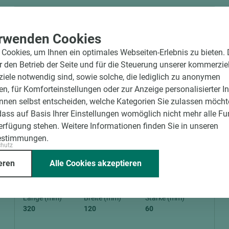
rwenden Cookies
Cookies, um Ihnen ein optimales Webseiten-Erlebnis zu bieten.
ür den Betrieb der Seite und für die Steuerung unserer kommerzie
ele notwendig sind, sowie solche, die lediglich zu anonymen
en, für Komforteinstellungen oder zur Anzeige personalisierter I
nnen selbst entscheiden, welche Kategorien Sie zulassen möchte
dass auf Basis Ihrer Einstellungen womöglich nicht mehr alle Fu
Verfügung stehen. Weitere Informationen finden Sie in unseren
estimmungen.
Art.-Nr. 09100010043
chutz
Rubio® Monocoat Scrubby Set beige 5 Pads
eren
Alle Cookies akzeptieren
& 1 Scrubby-Halter
Länge (mm)
Breite (mm)
Stärke (mm)
320
120
60