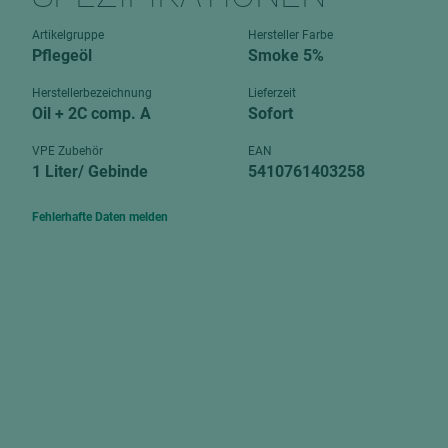
Verbundpl
grundierfolienbeschichtet
Artikelgruppe
Hersteller Farbe
Verpacku
Pflegeöl
Smoke 5%
hochglänzend
biegbar
leicht
Herstellerbezeichnung
Lieferzeit
dekorbesc
Oil + 2C comp. A
Sofort
matt
leicht
VPE Zubehör
EAN
roh
1 Liter/ Gebinde
5410761403258
roh
schwer entflammbar
schwer e
Fehlerhafte Daten melden
Trockenbau
UPB Boar
Gipsfaserplatten
Norit-Platten