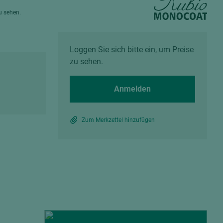
Spanplatten zementgebunden
zu sehen.
Sperrholz
Alle Partner anzeigen
Alle Partner anzeigen
Loggen Sie sich bitte ein, um Preise
zu sehen.
Anmelden
chtet
Zum Merkzettel hinzufügen