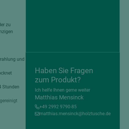
der zu
inzigen
trahlung und
Haben Sie Fragen
ocknet
zum Produkt?
= beschichtete Plattenwerkstoffe
24 Stunden
Ich helfe Ihnen gerne weiter
Matthias Mensinck
gereinigt
+49 2992 9790-85
matthias.mensinck@holztusche.de