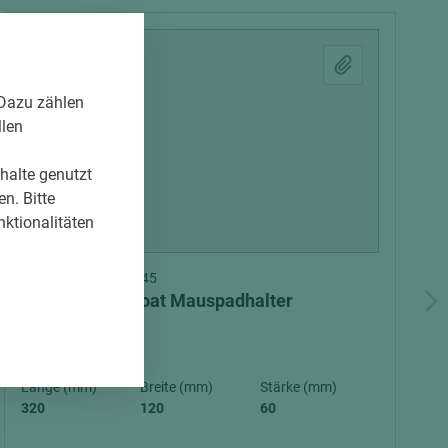
 Dazu zählen
llen
nhalte genutzt
n. Bitte
nktionalitäten
Art.-Nr. 09100010045
Rubio® Monocoat Mauspadhalter
Länge (mm)
Breite (mm)
Stärke (mm)
320
120
60