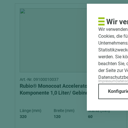
Wir ve
Wir verwenden 
Cookies, die f
Unternehmenszi
Statistikzweck
werden. Sie kö
beachten Sie, 
der Seite zur 
Datenschutzb
Art.-Nr. 09100010037
Impressum
Datens
Rubio® Monocoat Accelerator - B-
Konfiguri
Komponente 1,0 Liter/ Gebinde
Länge (mm)
Breite (mm)
Stärke (mm)
320
120
60