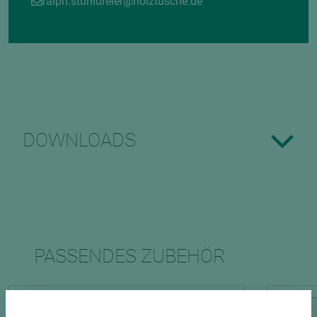
ralph.stuhldreier@holztusche.de
DOWNLOADS
PASSENDES ZUBEHÖR