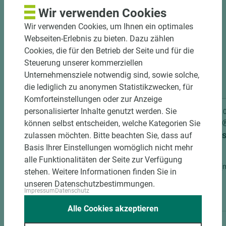
Wir verwenden Cookies
Wir verwenden Cookies, um Ihnen ein optimales
Webseiten-Erlebnis zu bieten. Dazu zählen
Cookies, die für den Betrieb der Seite und für die
Steuerung unserer kommerziellen
Unternehmensziele notwendig sind, sowie solche,
die lediglich zu anonymen Statistikzwecken, für
Komforteinstellungen oder zur Anzeige
personalisierter Inhalte genutzt werden. Sie
Art.-Nr. 09100010037
Art.-Nr
Rubio® Monocoat Accelerator - B-
Rubio®
können selbst entscheiden, welche Kategorien Sie
Komponente 1,0 Liter/ Gebinde
5 Pads
zulassen möchten. Bitte beachten Sie, dass auf
Basis Ihrer Einstellungen womöglich nicht mehr
alle Funktionalitäten der Seite zur Verfügung
Länge (mm)
Breite (mm)
Stärke (mm)
Länge (
stehen. Weitere Informationen finden Sie in
320
120
60
320
unseren Datenschutzbestimmungen.
Impressum
Datenschutz
Alle Cookies akzeptieren