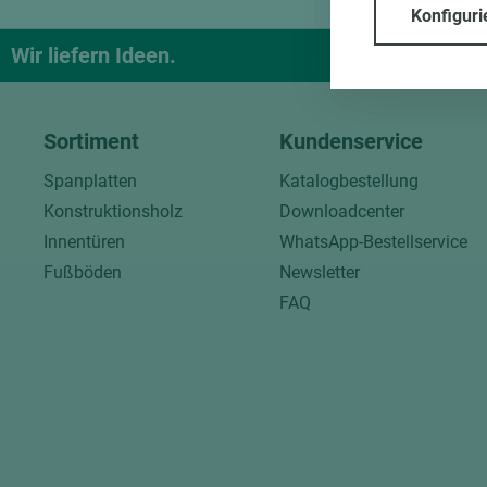
Konfiguri
Wir liefern Ideen.
Und das pa
Sortiment
Kundenservice
Spanplatten
Katalogbestellung
Konstruktionsholz
Downloadcenter
Innentüren
WhatsApp-Bestellservice
Fußböden
Newsletter
FAQ