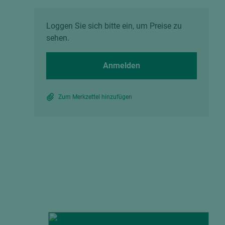
Spanplatten zementgebunden
Sperrholz
Alle Partner anzeigen
Alle Partner anzeigen
Loggen Sie sich bitte ein, um Preise zu
sehen.
Anmelden
Zum Merkzettel hinzufügen
chtet