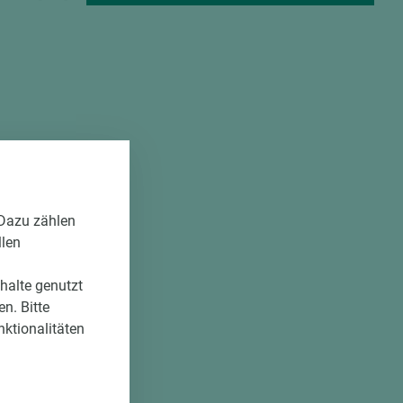
 Dazu zählen
llen
nhalte genutzt
n. Bitte
nktionalitäten