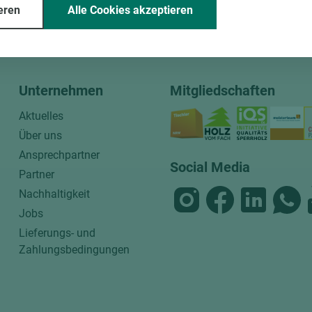
eren
Alle Cookies akzeptieren
ssende Holz dazu.
Unternehmen
Mitgliedschaften
Aktuelles
Über uns
Ansprechpartner
Social Media
Partner
Nachhaltigkeit
Jobs
Lieferungs- und
Zahlungsbedingungen