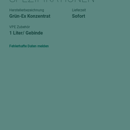
Verbundpl
grundierfolienbeschichtet
Herstellerbezeichnung
Lieferzeit
Verpacku
Grün-Ex Konzentrat
Sofort
hochglänzend
biegbar
leicht
VPE Zubehör
dekorbesc
1 Liter/ Gebinde
matt
leicht
roh
Fehlerhafte Daten melden
roh
schwer entflammbar
schwer e
Trockenbau
UPB Boar
Gipsfaserplatten
Norit-Platten