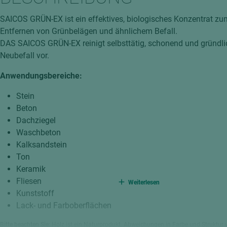
hochglänzend
atten
SAICOS GRÜN-EX ist ein effektives, biologisches Konzentrat z
matt
ng
Entfernen von Grünbelägen und ähnlichem Befall.
Tischlerplatten
DAS SAICOS GRÜN-EX reinigt selbsttätig, schonend und gründli
hichtet
Neubefall vor.
Sonderaufbauten
Stab--Stäbchenplatten
Anwendungsbereiche:
edelfurniert
Stein
ntflammbar
leicht
Beton
Dachziegel
melaminbeschichtet
ds
Waschbeton
schwer entflammbar
Kalksandstein
Ton
Keramik
Fliesen
Weiterlesen
Kunststoff
Lack- und Farboberflächen
Bitte beachten Sie:
Holz ist ein Naturprodukt. Abweichungen in Farbe und Struktur 