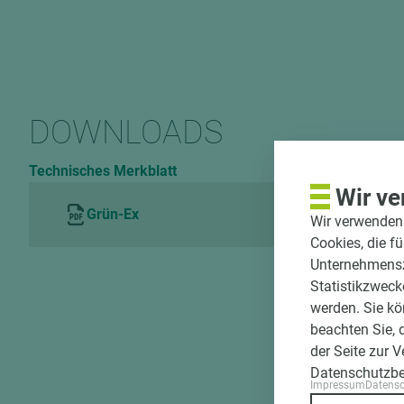
DOWNLOADS
Technisches Merkblatt
Wir ve
Grün-Ex
Wir verwenden 
Cookies, die f
Unternehmenszi
Statistikzweck
werden. Sie kö
beachten Sie, 
der Seite zur 
Datenschutzb
Impressum
Datens