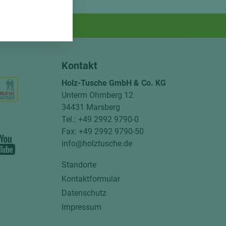
Kontakt
Holz-Tusche GmbH & Co. KG
Unterm Ohmberg 12
34431 Marsberg
Tel.: +49 2992 9790-0
Fax: +49 2992 9790-50
info@holztusche.de
Standorte
Kontaktformular
Datenschutz
Impressum