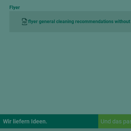
Flyer
flyer general cleaning recommendations withou
Wir liefern Ideen.
Und das pa