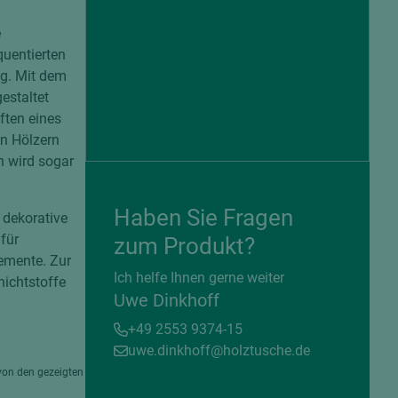
e
quentierten
ig. Mit dem
estaltet
ften eines
n Hölzern
h wird sogar
Haben Sie Fragen
 dekorative
für
zum Produkt?
emente. Zur
= beschichtete Plattenwerkstoffe
Ich helfe Ihnen gerne weiter
ichtstoffe
Uwe Dinkhoff
+49 2553 9374-15
uwe.dinkhoff@holztusche.de
von den gezeigten