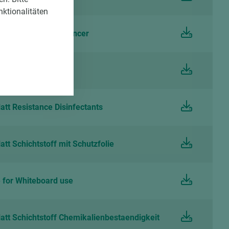
nktionalitäten
EGGER Laminate Balancer
ise Schichtstoffe
tt Resistance Disinfectants
tt Schichtstoff mit Schutzfolie
for Whiteboard use
att Schichtstoff Chemikalienbestaendigkeit