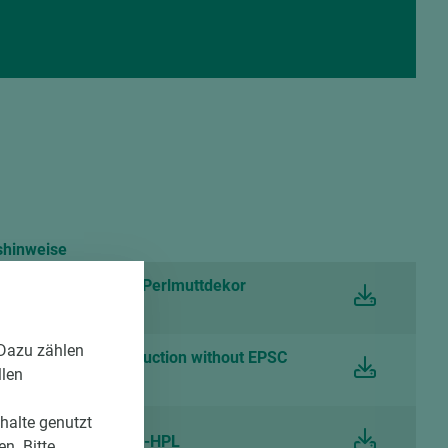
shinweise
tt Schichtstoff mit Perlmuttdekor
 Dazu zählen
eaning and care instruction without EPSC
llen
nhalte genutzt
att Schichtstoff CPL-HPL
n. Bitte