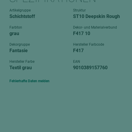
Verbundpl
grundierfolienbeschichtet
Artikelgruppe
Struktur
Verpacku
Schichtstoff
ST10 Deepskin Rough
hochglänzend
biegbar
leicht
Farbton
Dekor- und Materialverbund
dekorbesc
grau
F417 10
matt
leicht
Dekorgruppe
Hersteller Farbcode
roh
Fantasie
F417
roh
schwer entflammbar
schwer e
Hersteller Farbe
EAN
Textil grau
9010389157760
Trockenbau
UPB Boar
Gipsfaserplatten
Fehlerhafte Daten melden
Norit-Platten