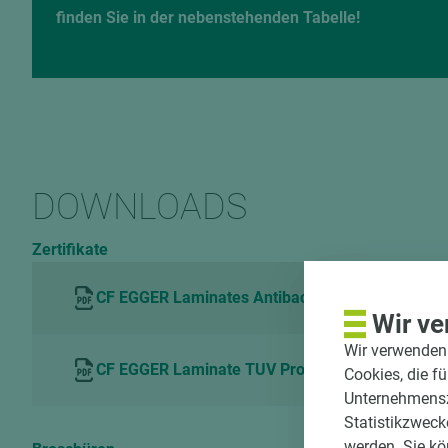
finden Sie in der nebenstehenden Tabelle!
DOWNLOADS
Zertifikate
CF EGGER Laminates Antibacterial Hohenstein
Wir ve
Wir verwenden 
CF EGGER Laminate TUV ProfiCert product Interio
Cookies, die f
Unternehmenszi
Statistikzweck
werden. Sie kö