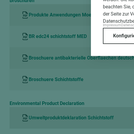
Broschüren
beachten Sie, 
der Seite zur 
Produkte Anwendungen Moebel Innenausbau
Datenschutzb
Impressum
Datens
Konfiguri
BR edc24 schichtstoff MED
Broschuere antibakterielle Oberflaechen deutsc
Broschuere Schichtstoffe
Environmental Product Declaration
Umweltproduktdeklaration Schichtstoff