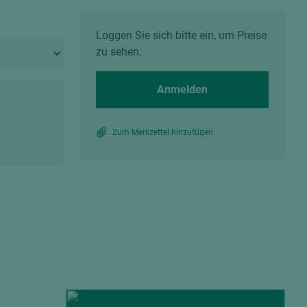
Spanplatten zementgebunden
Sperrholz
Alle Partner anzeigen
Alle Partner anzeigen
Loggen Sie sich bitte ein, um Preise
zu sehen.
Anmelden
Zum Merkzettel hinzufügen
chtet