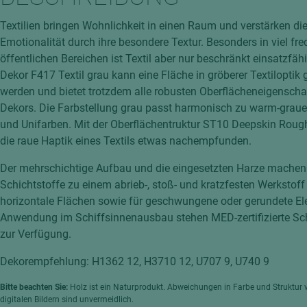
hochglänzend
atten
Textilien bringen Wohnlichkeit in einen Raum und verstärken di
matt
ng
Emotionalität durch ihre besondere Textur. Besonders in viel fre
Tischlerplatten
öffentlichen Bereichen ist Textil aber nur beschränkt einsatzfäh
hichtet
Dekor F417 Textil grau kann eine Fläche in gröberer Textiloptik g
Sonderaufbauten
werden und bietet trotzdem alle robusten Oberflächeneigenscha
Stab--Stäbchenplatten
Dekors. Die Farbstellung grau passt harmonisch zu warm-graue
edelfurniert
und Unifarben. Mit der Oberflächentruktur ST10 Deepskin Roug
ntflammbar
die raue Haptik eines Textils etwas nachempfunden.
leicht
melaminbeschichtet
ds
Der mehrschichtige Aufbau und die eingesetzten Harze machen
Schichtstoffe zu einem abrieb-, stoß- und kratzfesten Werkstoff 
schwer entflammbar
horizontale Flächen sowie für geschwungene oder gerundete El
Anwendung im Schiffsinnenausbau stehen MED-zertifizierte Sch
zur Verfügung.
Dekorempfehlung: H1362 12, H3710 12, U707 9, U740 9
Bitte beachten Sie:
Holz ist ein Naturprodukt. Abweichungen in Farbe und Struktur 
digitalen Bildern sind unvermeidlich.