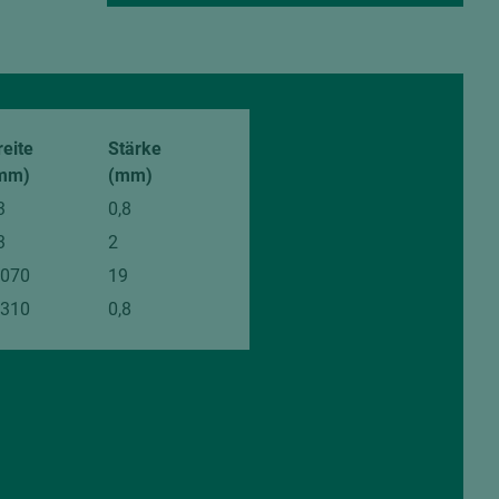
reite
Stärke
mm)
(mm)
3
0,8
3
2
.070
19
.310
0,8