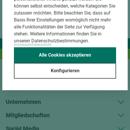
können selbst entscheiden, welche Kategorien Sie
zulassen möchten. Bitte beachten Sie, dass auf
Basis Ihrer Einstellungen womöglich nicht mehr
alle Funktionalitäten der Seite zur Verfügung
stehen. Weitere Informationen finden Sie in
unseren Datenschutzbestimmungen.
Wir liefern Ideen.
Impressum
Datenschutz
Und das passende Holz dazu.
Alle Cookies akzeptieren
Konfigurieren
Sortiment
Kundenservice
Unternehmen
Mitgliedschaften
Social Media