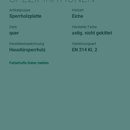
Verbundpl
grundierfolienbeschichtet
Artikelgruppe
Holzart
Verpacku
Sperrholzplatte
Eiche
hochglänzend
biegbar
leicht
Deck
Hersteller Farbe
dekorbesc
quer
astig. nicht gekittet
matt
leicht
Herstellerbezeichnung
Verleimungsart
roh
Haustürsperrholz
EN 314 Kl. 2
roh
schwer entflammbar
schwer e
Fehlerhafte Daten melden
Trockenbau
UPB Boar
Gipsfaserplatten
Norit-Platten