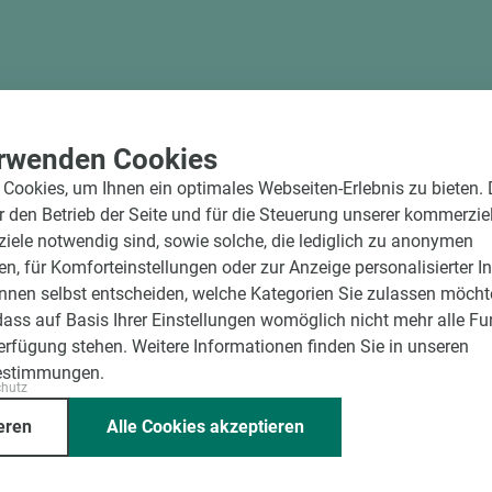
rwenden Cookies
Cookies, um Ihnen ein optimales Webseiten-Erlebnis zu bieten.
ür den Betrieb der Seite und für die Steuerung unserer kommerzie
ele notwendig sind, sowie solche, die lediglich zu anonymen
en, für Komforteinstellungen oder zur Anzeige personalisierter I
nnen selbst entscheiden, welche Kategorien Sie zulassen möchte
dass auf Basis Ihrer Einstellungen womöglich nicht mehr alle Fu
Verfügung stehen. Weitere Informationen finden Sie in unseren
estimmungen.
ssende Holz dazu.
chutz
eren
Alle Cookies akzeptieren
Unternehmen
Mitgliedschaften