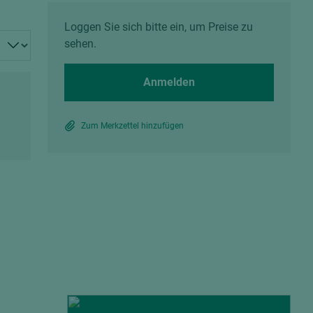
Spanplatten zementgebunden
Sperrholz
Loggen Sie sich bitte ein, um Preise zu
Alle Partner anzeigen
Alle Partner anzeigen
sehen.
Anmelden
Zum Merkzettel hinzufügen
chtet