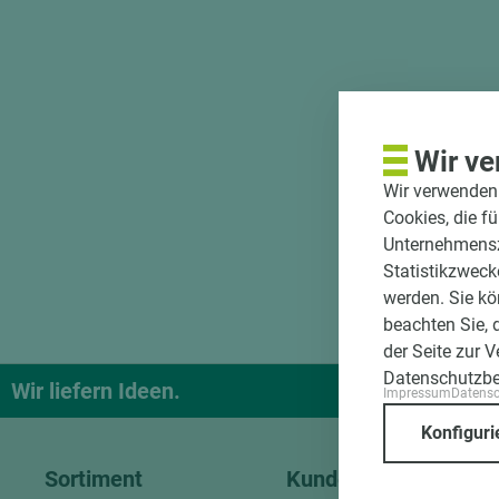
Wir ve
Wir verwenden 
Cookies, die f
Unternehmenszi
Statistikzweck
werden. Sie kö
beachten Sie, 
der Seite zur 
Datenschutzb
Wir liefern Ideen.
Und das pa
Impressum
Datens
Konfiguri
Sortiment
Kundenservice