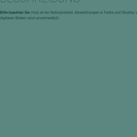
hochglänzend
atten
matt
ng
Bitte beachten Sie:
Holz ist ein Naturprodukt. Abweichungen in Farbe und Struktur 
digitalen Bildern sind unvermeidlich.
Tischlerplatten
hichtet
Sonderaufbauten
Stab--Stäbchenplatten
edelfurniert
ntflammbar
leicht
melaminbeschichtet
ds
schwer entflammbar