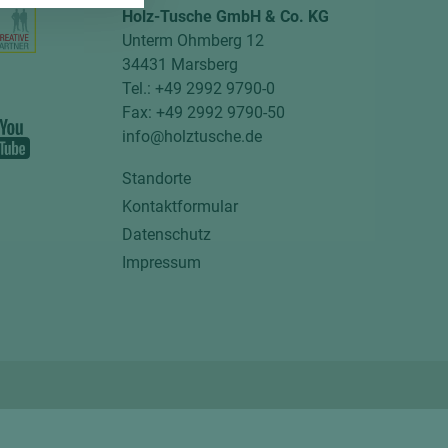
Holz-Tusche GmbH & Co. KG
Unterm Ohmberg 12
34431 Marsberg
Tel.: +49 2992 9790-0
Fax: +49 2992 9790-50
info@holztusche.de
Standorte
Kontaktformular
Datenschutz
Impressum