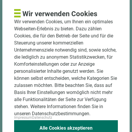
Bekantungsfähiger Fixmaßzuschnitt maßhaltig
Wir verwenden Cookies
und winkelgenau
Wir verwenden Cookies, um Ihnen ein optimales
Hohe und präzise Leistung durch
Webseiten-Erlebnis zu bieten. Dazu zählen
halbautomatische Beschickung
Cookies, die für den Betrieb der Seite und für die
Einzelteiletikettierung auf Wunsch möglich
Steuerung unserer kommerziellen
Materialschonende und kundengerechte
Unternehmensziele notwendig sind, sowie solche,
Verpackung der Fixmaße
die lediglich zu anonymen Statistikzwecken, für
Komforteinstellungen oder zur Anzeige
Jetzt Zuschnitt anfragen
personalisierter Inhalte genutzt werden. Sie
können selbst entscheiden, welche Kategorien Sie
zulassen möchten. Bitte beachten Sie, dass auf
Basis Ihrer Einstellungen womöglich nicht mehr
alle Funktionalitäten der Seite zur Verfügung
stehen. Weitere Informationen finden Sie in
unseren Datenschutzbestimmungen.
Impressum
Datenschutz
Alle Cookies akzeptieren