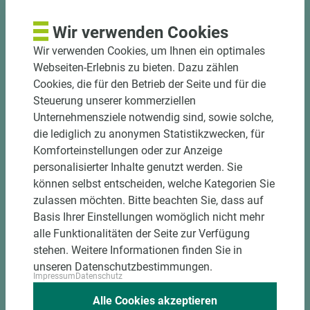
Bekantungsfähiger Fixmaßzuschnitt maßhaltig
Wir verwenden Cookies
und winkelgenau
Wir verwenden Cookies, um Ihnen ein optimales
Hohe und präzise Leistung durch
Webseiten-Erlebnis zu bieten. Dazu zählen
halbautomatische Beschickung
Cookies, die für den Betrieb der Seite und für die
Einzelteiletikettierung auf Wunsch möglich
Steuerung unserer kommerziellen
Materialschonende und kundengerechte
Unternehmensziele notwendig sind, sowie solche,
Verpackung der Fixmaße
die lediglich zu anonymen Statistikzwecken, für
Komforteinstellungen oder zur Anzeige
Jetzt Zuschnitt anfragen
personalisierter Inhalte genutzt werden. Sie
können selbst entscheiden, welche Kategorien Sie
zulassen möchten. Bitte beachten Sie, dass auf
Basis Ihrer Einstellungen womöglich nicht mehr
alle Funktionalitäten der Seite zur Verfügung
stehen. Weitere Informationen finden Sie in
unseren Datenschutzbestimmungen.
Impressum
Datenschutz
Alle Cookies akzeptieren