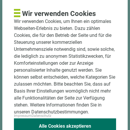
Bekantungsfähiger Fixmaßzuschnitt maßhaltig
Wir verwenden Cookies
und winkelgenau
Wir verwenden Cookies, um Ihnen ein optimales
Hohe und präzise Leistung durch
Webseiten-Erlebnis zu bieten. Dazu zählen
halbautomatische Beschickung
Cookies, die für den Betrieb der Seite und für die
Einzelteiletikettierung auf Wunsch möglich
Steuerung unserer kommerziellen
Materialschonende und kundengerechte
Unternehmensziele notwendig sind, sowie solche,
Verpackung der Fixmaße
die lediglich zu anonymen Statistikzwecken, für
Komforteinstellungen oder zur Anzeige
Jetzt Zuschnitt anfragen
personalisierter Inhalte genutzt werden. Sie
können selbst entscheiden, welche Kategorien Sie
zulassen möchten. Bitte beachten Sie, dass auf
Basis Ihrer Einstellungen womöglich nicht mehr
alle Funktionalitäten der Seite zur Verfügung
stehen. Weitere Informationen finden Sie in
unseren Datenschutzbestimmungen.
Impressum
Datenschutz
Alle Cookies akzeptieren