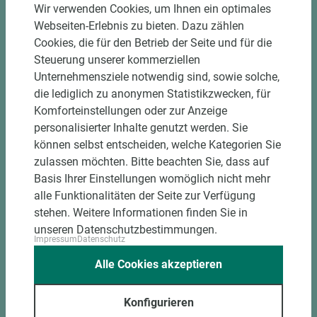
Einzelteiletikettierung auf Wunsch möglich
Wir verwenden Cookies, um Ihnen ein optimales
Materialschonende und kundengerechte
Webseiten-Erlebnis zu bieten. Dazu zählen
Verpackung der Fixmaße
Cookies, die für den Betrieb der Seite und für die
Steuerung unserer kommerziellen
Unternehmensziele notwendig sind, sowie solche,
Jetzt Zuschnitt anfragen
die lediglich zu anonymen Statistikzwecken, für
Komforteinstellungen oder zur Anzeige
personalisierter Inhalte genutzt werden. Sie
können selbst entscheiden, welche Kategorien Sie
zulassen möchten. Bitte beachten Sie, dass auf
Basis Ihrer Einstellungen womöglich nicht mehr
alle Funktionalitäten der Seite zur Verfügung
stehen. Weitere Informationen finden Sie in
unseren Datenschutzbestimmungen.
Impressum
Datenschutz
Alle Cookies akzeptieren
Konfigurieren