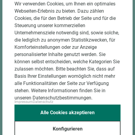
Einzelteiletikettierung auf Wunsch möglich
Wir verwenden Cookies, um Ihnen ein optimales
Materialschonende und kundengerechte
Webseiten-Erlebnis zu bieten. Dazu zählen
Verpackung der Fixmaße
Cookies, die für den Betrieb der Seite und für die
Steuerung unserer kommerziellen
Unternehmensziele notwendig sind, sowie solche,
Jetzt Zuschnitt anfragen
die lediglich zu anonymen Statistikzwecken, für
Komforteinstellungen oder zur Anzeige
personalisierter Inhalte genutzt werden. Sie
können selbst entscheiden, welche Kategorien Sie
zulassen möchten. Bitte beachten Sie, dass auf
Basis Ihrer Einstellungen womöglich nicht mehr
alle Funktionalitäten der Seite zur Verfügung
stehen. Weitere Informationen finden Sie in
unseren Datenschutzbestimmungen.
Impressum
Datenschutz
Alle Cookies akzeptieren
Konfigurieren