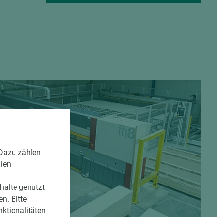
 Dazu zählen
llen
nhalte genutzt
n. Bitte
nktionalitäten