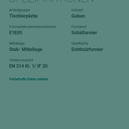
Verbundpl
grundierfolienbeschichtet
Artikelgruppe
Holzart
Verpacku
Tischlerplatte
Gabun
hochglänzend
biegbar
leicht
Formaldehydemissionsklasse
Furnierart
dekorbesc
E1E05
Schälfurnier
matt
leicht
Mittellage
Oberfläche
roh
Stab- Mittellage
Echtholzfurnier
roh
schwer entflammbar
schwer e
Verleimungsart
EN 314 Kl. 1/ IF 20
Trockenbau
UPB Boar
Gipsfaserplatten
Fehlerhafte Daten melden
Norit-Platten