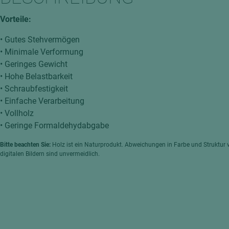
hochglänzend
atten
Vorteile:
matt
ng
• Gutes Stehvermögen
Tischlerplatten
• Minimale Verformung
hichtet
Sonderaufbauten
• Geringes Gewicht
Stab--Stäbchenplatten
• Hohe Belastbarkeit
• Schraubfestigkeit
edelfurniert
• Einfache Verarbeitung
ntflammbar
leicht
• Vollholz
melaminbeschichtet
ds
• Geringe Formaldehydabgabe
schwer entflammbar
Bitte beachten Sie:
Holz ist ein Naturprodukt. Abweichungen in Farbe und Struktur 
digitalen Bildern sind unvermeidlich.