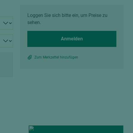
Spanplatten zementgebunden
Sperrholz
Alle Partner anzeigen
Alle Partner anzeigen
Loggen Sie sich bitte ein, um Preise zu
sehen.
Anmelden
Zum Merkzettel hinzufügen
chtet