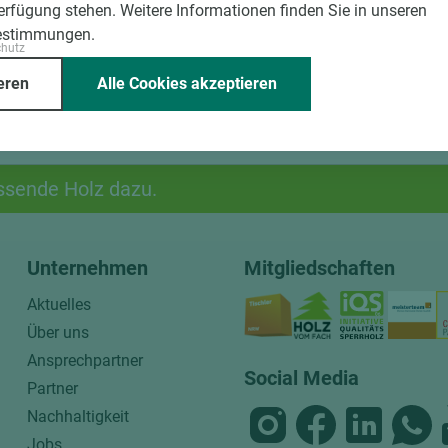
Verfügung stehen. Weitere Informationen finden Sie in unseren
estimmungen.
chutz
eren
Alle Cookies akzeptieren
ssende Holz dazu.
Unternehmen
Mitgliedschaften
Aktuelles
Über uns
Ansprechpartner
Social Media
Partner
Nachhaltigkeit
Jobs