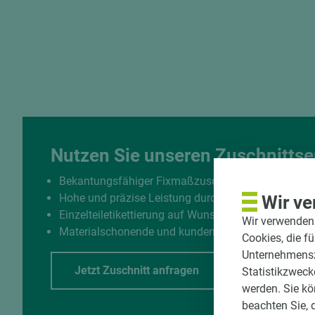
Nutzen Sie unseren Zuschnittse
Bekantungsfähiger Fixmaßzuschnitt maßhaltig un
Hohe und präzise Leistung durch halbautomatisch
Wir ve
Einzelteiletikettierung auf Wunsch möglich
Wir verwenden 
Materialschonende und kundengerechte Verpackun
Cookies, die f
Unternehmenszi
Jetzt Zuschnitt anfragen
Statistikzweck
werden. Sie kö
beachten Sie, 