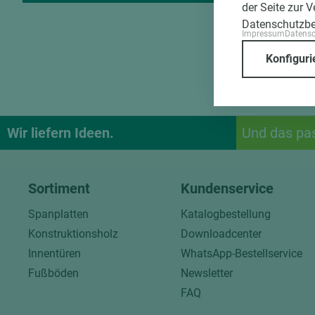
der Seite zur 
Datenschutzb
Impressum
Datens
Konfiguri
Wir liefern Ideen.
Und das pa
Sortiment
Kundenservice
Spanplatten
Katalogbestellung
Konstruktionsholz
Downloadcenter
Innentüren
WhatsApp-Bestellservice
Fußböden
Newsletter
FAQ