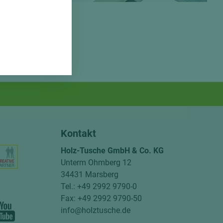
Kontakt
Holz-Tusche GmbH & Co. KG
Unterm Ohmberg 12
34431 Marsberg
Tel.: +49 2992 9790-0
Fax: +49 2992 9790-50
info@holztusche.de