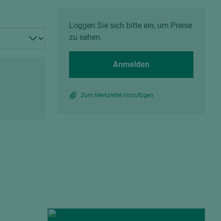
Spanplatten zementgebunden
Sperrholz
Alle Partner anzeigen
Alle Partner anzeigen
Loggen Sie sich bitte ein, um Preise
zu sehen.
Anmelden
Zum Merkzettel hinzufügen
chtet