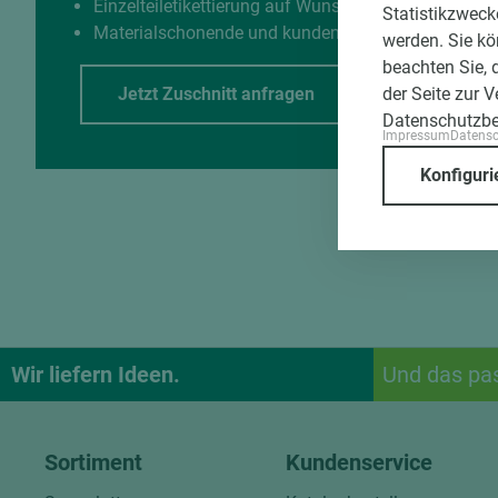
Einzelteiletikettierung auf Wunsch möglich
Statistikzweck
Materialschonende und kundengerechte Verpackun
werden. Sie kö
beachten Sie, 
der Seite zur 
Jetzt Zuschnitt anfragen
Datenschutzb
Impressum
Datens
Konfiguri
Wir liefern Ideen.
Und das pa
Sortiment
Kundenservice