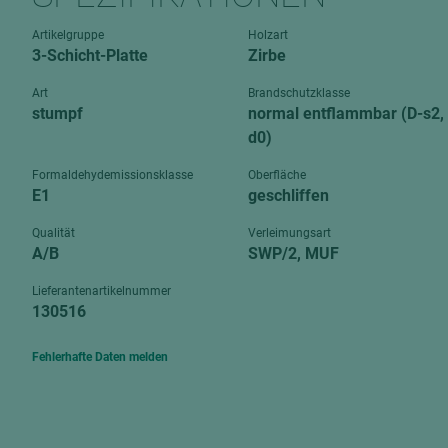
Verbundpl
grundierfolienbeschichtet
Artikelgruppe
Holzart
Verpacku
3-Schicht-Platte
Zirbe
hochglänzend
biegbar
leicht
Art
Brandschutzklasse
dekorbesc
stumpf
normal entflammbar (D-s2,
matt
d0)
leicht
roh
roh
Formaldehydemissionsklasse
Oberfläche
schwer entflammbar
E1
geschliffen
schwer e
Trockenbau
Qualität
Verleimungsart
UPB Boar
A/B
SWP/2, MUF
Gipsfaserplatten
Lieferantenartikelnummer
Norit-Platten
130516
Fehlerhafte Daten melden