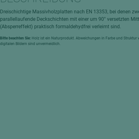
hochglänzend
atten
Dreischichtige Massivholzplatten nach EN 13353, bei denen zw
matt
ng
parallellaufende Deckschichten mit einer um 90° versetzten Mit
Tischlerplatten
(Absperreffekt) praktisch formaldehydfrei verleimt sind.
hichtet
Sonderaufbauten
Bitte beachten Sie:
Holz ist ein Naturprodukt. Abweichungen in Farbe und Struktur 
digitalen Bildern sind unvermeidlich.
Stab--Stäbchenplatten
edelfurniert
ntflammbar
leicht
melaminbeschichtet
ds
schwer entflammbar