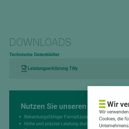
DOWNLOADS
Technische Datenblätter
Leistungserklärung Tilly
Wir ve
Nutzen Sie unseren Zuschnittse
Wir verwenden 
Bekantungsfähiger Fixmaßzuschnitt maßhaltig un
Cookies, die f
Hohe und präzise Leistung durch halbautomatisch
Unternehmenszi