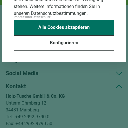
stehen. Weitere Informationen finden Sie in
unseren Datenschutzbestimmungen.
Impressum
Datenschutz
Sortiment
Alle Cookies akzeptieren
Kundenservice
Konfigurieren
Unternehmen
Mitgliedschaften
Social Media
Kontakt
Holz-Tusche GmbH & Co. KG
Unterm Ohmberg 12
34431 Marsberg
Tel.: +49 2992 9790-0
Fax: +49 2992 9790-50