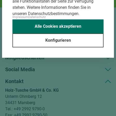
alle Funktionalitäten der Seite zur Verfügung
Und das passende Holz dazu.
stehen. Weitere Informationen finden Sie in
unseren Datenschutzbestimmungen.
Impressum
Datenschutz
Sortiment
Alle Cookies akzeptieren
Kundenservice
Konfigurieren
Unternehmen
Mitgliedschaften
Social Media
Kontakt
Holz-Tusche GmbH & Co. KG
Unterm Ohmberg 12
34431 Marsberg
Tel.: +49 2992 9790-0
Fax: +49 2992 9790-50