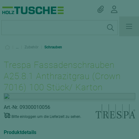
|
...
|
Zubehör
|
Schrauben
Trespa Fassadenschrauben
A25.8.1 Anthrazitgrau (Crown
7016) 100 Stück/ Karton
Art.-Nr. 09300010056
Bitte einloggen um die Lieferzeit zu sehen.
Produktdetails