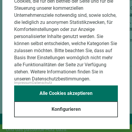
Cookies, die für den Betrieb der Seite und für die
Steuerung unserer kommerziellen
Art.-Nr. 06600020461
Art.-Nr
Trespa Kompaktplatte METEON®
Tresp
Unternehmensziele notwendig sind, sowie solche,
A25.8.1 Satin Anthracite Grey
A25.8.
die lediglich zu anonymen Statistikzwecken, für
schwer entflammbar (B-s2-d0)
schwer
Komforteinstellungen oder zur Anzeige
exterior
exteri
personalisierter Inhalte genutzt werden. Sie
Länge (mm)
Breite (mm)
Stärke (mm)
Länge (
können selbst entscheiden, welche Kategorien Sie
2.550
1.860
8
3.050
zulassen möchten. Bitte beachten Sie, dass auf
Basis Ihrer Einstellungen womöglich nicht mehr
alle Funktionalitäten der Seite zur Verfügung
stehen. Weitere Informationen finden Sie in
unseren Datenschutzbestimmungen.
Impressum
Datenschutz
Alle Cookies akzeptieren
Konfigurieren
Wir liefern Ideen.
Und das passende Holz dazu.