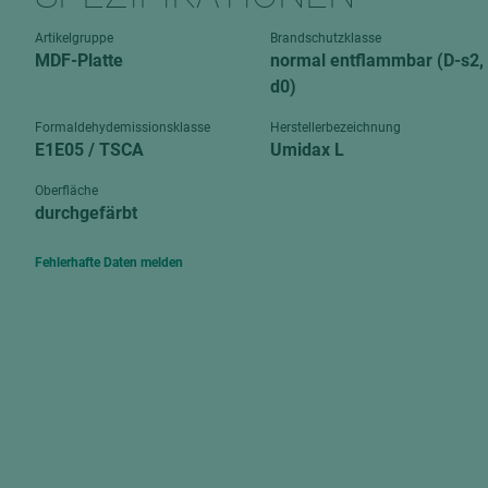
Verbundpl
grundierfolienbeschichtet
Artikelgruppe
Brandschutzklasse
Verpacku
MDF-Platte
normal entflammbar (D-s2,
hochglänzend
biegbar
d0)
leicht
dekorbesc
Formaldehydemissionsklasse
Herstellerbezeichnung
matt
E1E05 / TSCA
Umidax L
leicht
roh
roh
Oberfläche
schwer entflammbar
durchgefärbt
schwer e
Trockenbau
Fehlerhafte Daten melden
UPB Boar
Gipsfaserplatten
Norit-Platten