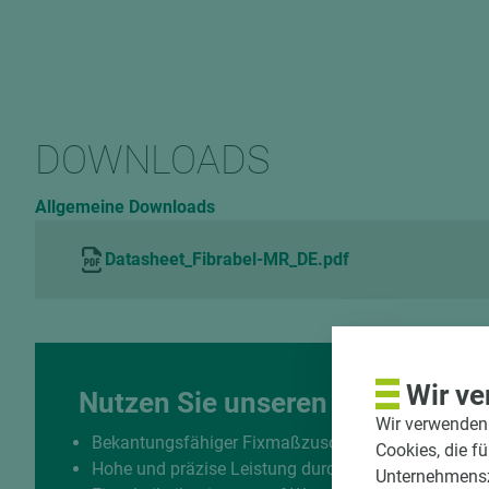
DOWNLOADS
Allgemeine Downloads
Datasheet_Fibrabel-MR_DE.pdf
Wir ve
Nutzen Sie unseren Zuschnittse
Wir verwenden 
Bekantungsfähiger Fixmaßzuschnitt maßhaltig un
Cookies, die f
Hohe und präzise Leistung durch halbautomatisch
Unternehmenszi