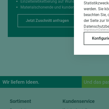
Einzelteiletikettierung auf Wunsch möglich
Statistikzweck
Materialschonende und kundengerechte Verpackun
werden. Sie kö
beachten Sie, 
der Seite zur 
Jetzt Zuschnitt anfragen
Datenschutzb
Impressum
Datens
Konfiguri
Wir liefern Ideen.
Und das pa
Sortiment
Kundenservice