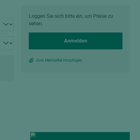
Spanplatten zementgebunden
Sperrholz
Alle Partner anzeigen
Alle Partner anzeigen
Loggen Sie sich bitte ein, um Preise zu
sehen.
Anmelden
Zum Merkzettel hinzufügen
chtet