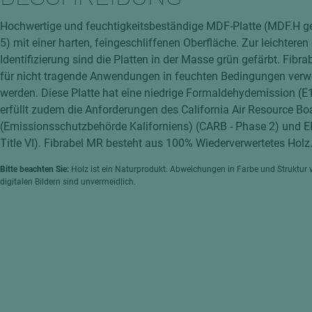
hochglänzend
atten
Hochwertige und feuchtigkeitsbeständige MDF-Platte (MDF.H 
matt
ng
5) mit einer harten, feingeschliffenen Oberfläche. Zur leichteren
Tischlerplatten
Identifizierung sind die Platten in der Masse grün gefärbt. Fibr
hichtet
für nicht tragende Anwendungen in feuchten Bedingungen ver
Sonderaufbauten
werden. Diese Platte hat eine niedrige Formaldehydemission (E
Stab--Stäbchenplatten
erfüllt zudem die Anforderungen des California Air Resource Bo
edelfurniert
(Emissionsschutzbehörde Kaliforniens) (CARB - Phase 2) und 
ntflammbar
Title VI). Fibrabel MR besteht aus 100% Wiederverwertetes Holz
leicht
melaminbeschichtet
ds
Bitte beachten Sie:
Holz ist ein Naturprodukt. Abweichungen in Farbe und Struktur 
digitalen Bildern sind unvermeidlich.
schwer entflammbar