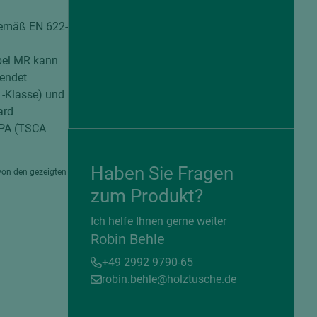
gemäß EN 622-
abel MR kann
wendet
1-Klasse) und
ard
EPA (TSCA
.
Haben Sie Fragen
von den gezeigten
zum Produkt?
= beschichtete Plattenwerkstoffe
Ich helfe Ihnen gerne weiter
Robin Behle
+49 2992 9790-65
robin.behle@holztusche.de