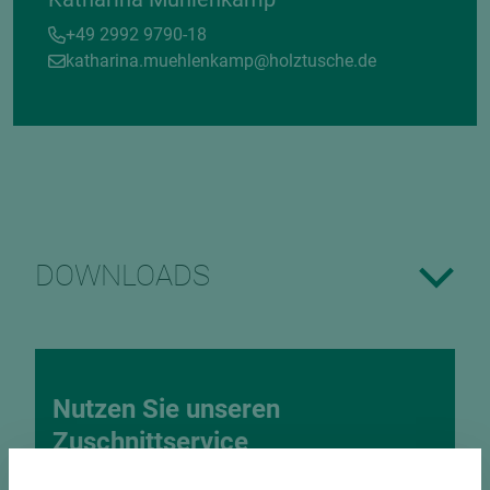
+49 2992 9790-18
katharina.muehlenkamp@holztusche.de
DOWNLOADS
Nutzen Sie unseren
Zuschnittservice
Bekantungsfähiger Fixmaßzuschnitt maßhaltig