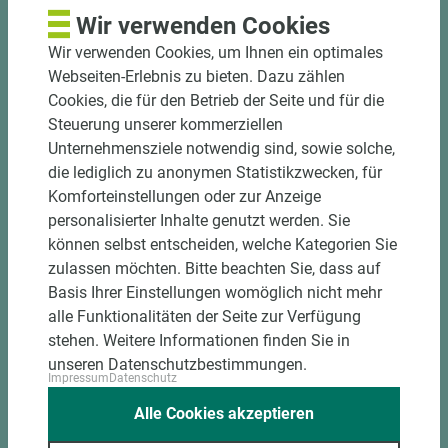
und winkelgenau
Wir verwenden Cookies
Hohe und präzise Leistung durch
Wir verwenden Cookies, um Ihnen ein optimales
halbautomatische Beschickung
Webseiten-Erlebnis zu bieten. Dazu zählen
Einzelteiletikettierung auf Wunsch möglich
Cookies, die für den Betrieb der Seite und für die
Materialschonende und kundengerechte
Steuerung unserer kommerziellen
Verpackung der Fixmaße
Unternehmensziele notwendig sind, sowie solche,
die lediglich zu anonymen Statistikzwecken, für
Jetzt Zuschnitt anfragen
Komforteinstellungen oder zur Anzeige
personalisierter Inhalte genutzt werden. Sie
können selbst entscheiden, welche Kategorien Sie
zulassen möchten. Bitte beachten Sie, dass auf
Basis Ihrer Einstellungen womöglich nicht mehr
alle Funktionalitäten der Seite zur Verfügung
stehen. Weitere Informationen finden Sie in
unseren Datenschutzbestimmungen.
Impressum
Datenschutz
Alle Cookies akzeptieren