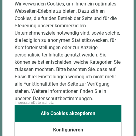
Einzelteiletikettierung auf Wunsch möglich
Wir verwenden Cookies, um Ihnen ein optimales
Materialschonende und kundengerechte
Webseiten-Erlebnis zu bieten. Dazu zählen
Verpackung der Fixmaße
Cookies, die für den Betrieb der Seite und für die
Steuerung unserer kommerziellen
Unternehmensziele notwendig sind, sowie solche,
Jetzt Zuschnitt anfragen
die lediglich zu anonymen Statistikzwecken, für
Komforteinstellungen oder zur Anzeige
personalisierter Inhalte genutzt werden. Sie
können selbst entscheiden, welche Kategorien Sie
zulassen möchten. Bitte beachten Sie, dass auf
Basis Ihrer Einstellungen womöglich nicht mehr
alle Funktionalitäten der Seite zur Verfügung
stehen. Weitere Informationen finden Sie in
unseren Datenschutzbestimmungen.
Impressum
Datenschutz
Alle Cookies akzeptieren
Konfigurieren