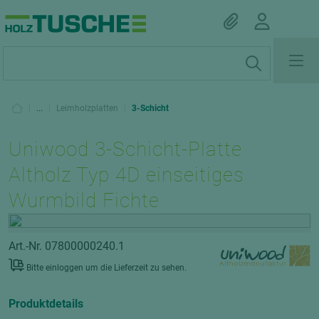
|
...
|
Leimholzplatten
|
3-Schicht
Uniwood 3-Schicht-Platte
Altholz Typ 4D einseitiges
Wurmbild Fichte
Art.-Nr. 07800000240.1
Bitte einloggen um die Lieferzeit zu sehen.
Produktdetails