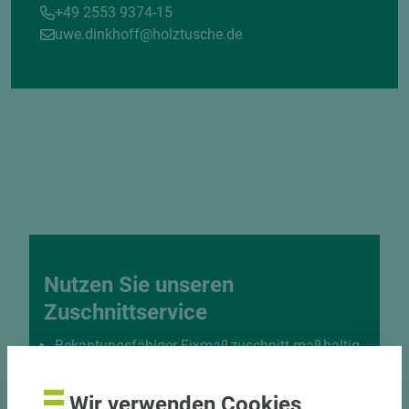
+49 2553 9374-15
uwe.dinkhoff@holztusche.de
Nutzen Sie unseren
Zuschnittservice
Bekantungsfähiger Fixmaßzuschnitt maßhaltig
und winkelgenau
Hohe und präzise Leistung durch
Wir verwenden Cookies