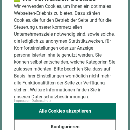
halbautomatische Beschickung
Wir verwenden Cookies, um Ihnen ein optimales
Einzelteiletikettierung auf Wunsch möglich
Webseiten-Erlebnis zu bieten. Dazu zählen
Materialschonende und kundengerechte
Cookies, die für den Betrieb der Seite und für die
Verpackung der Fixmaße
Steuerung unserer kommerziellen
Unternehmensziele notwendig sind, sowie solche,
Jetzt Zuschnitt anfragen
die lediglich zu anonymen Statistikzwecken, für
Komforteinstellungen oder zur Anzeige
personalisierter Inhalte genutzt werden. Sie
können selbst entscheiden, welche Kategorien Sie
zulassen möchten. Bitte beachten Sie, dass auf
Basis Ihrer Einstellungen womöglich nicht mehr
alle Funktionalitäten der Seite zur Verfügung
stehen. Weitere Informationen finden Sie in
unseren Datenschutzbestimmungen.
Impressum
Datenschutz
Alle Cookies akzeptieren
Konfigurieren