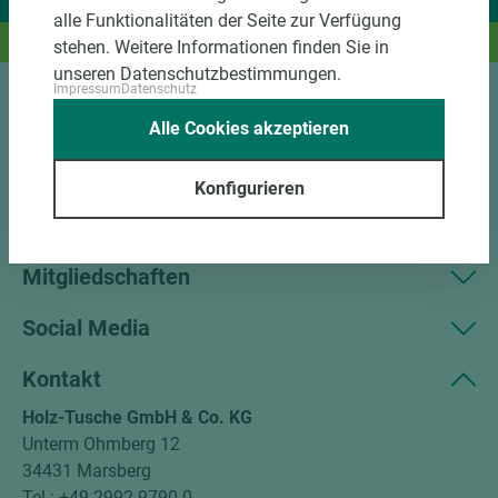
Wir liefern Ideen.
alle Funktionalitäten der Seite zur Verfügung
Und das passende Holz dazu.
stehen. Weitere Informationen finden Sie in
unseren Datenschutzbestimmungen.
Impressum
Datenschutz
Sortiment
Alle Cookies akzeptieren
Kundenservice
Konfigurieren
Unternehmen
Mitgliedschaften
Social Media
Kontakt
Holz-Tusche GmbH & Co. KG
Unterm Ohmberg 12
34431 Marsberg
Tel.: +49 2992 9790-0