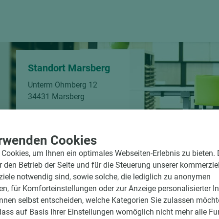
Standort Marsberg
Unterm Ohmberg 12
34431 Marsberg
Telefon:
+49 2992 9790-0
Öffnungszeiten
rwenden Cookies
Mo-Fr
07:30-17:00 Uhr
Cookies, um Ihnen ein optimales Webseiten-Erlebnis zu bieten.
ür den Betrieb der Seite und für die Steuerung unserer kommerzie
ele notwendig sind, sowie solche, die lediglich zu anonymen
en, für Komforteinstellungen oder zur Anzeige personalisierter I
nnen selbst entscheiden, welche Kategorien Sie zulassen möchte
dass auf Basis Ihrer Einstellungen womöglich nicht mehr alle Fu