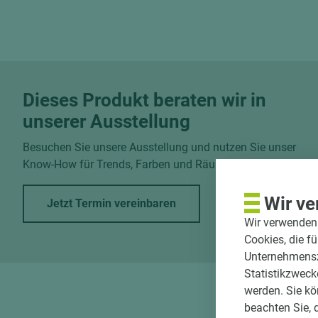
Dieses Produkt beraten wir in
unserer Ausstellung
Besuchen Sie unsere Ausstellung und nutzen Sie unser
Know-How für Trends, Farben und Räume.
Wir ve
Jetzt Termin vereinbaren
Wir verwenden 
Cookies, die f
Unternehmenszi
Statistikzweck
werden. Sie kö
beachten Sie, 