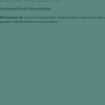
hochglänzend
atten
Systemprofil mit Schraubkanal
matt
ng
Bitte beachten Sie:
Holz ist ein Naturprodukt. Abweichungen in Farbe und Struktur 
Tischlerplatten
gezeigten digitalen Bildern sind unvermeidlich.
hichtet
Sonderaufbauten
Stab--Stäbchenplatten
edelfurniert
ntflammbar
leicht
melaminbeschichtet
ds
schwer entflammbar