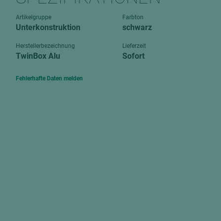
Verbundpl
grundierfolienbeschichtet
Artikelgruppe
Farbton
Verpacku
Unterkonstruktion
schwarz
hochglänzend
biegbar
leicht
Herstellerbezeichnung
Lieferzeit
dekorbesc
TwinBox Alu
Sofort
matt
leicht
roh
Fehlerhafte Daten melden
roh
schwer entflammbar
schwer e
Trockenbau
UPB Boar
Gipsfaserplatten
Norit-Platten