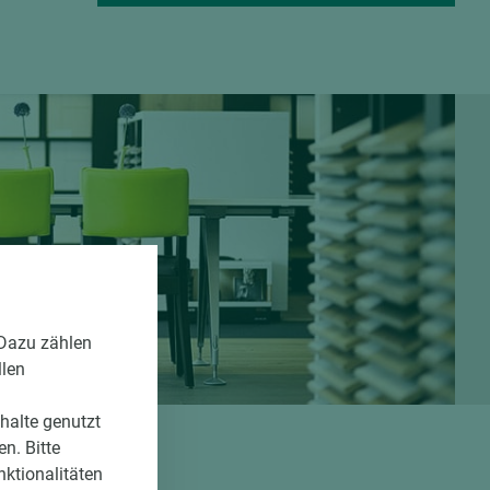
 Dazu zählen
llen
nhalte genutzt
n. Bitte
nktionalitäten