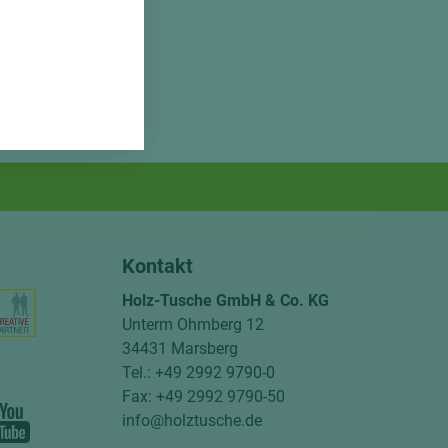
Kontakt
Holz-Tusche GmbH & Co. KG
Unterm Ohmberg 12
34431 Marsberg
Tel.: +49 2992 9790-0
Fax: +49 2992 9790-50
info@holztusche.de