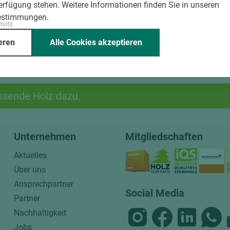
Verfügung stehen. Weitere Informationen finden Sie in unseren
estimmungen.
chutz
eren
Alle Cookies akzeptieren
ssende Holz dazu.
Unternehmen
Mitgliedschaften
Aktuelles
Über uns
Ansprechpartner
Social Media
Partner
Nachhaltigkeit
Jobs