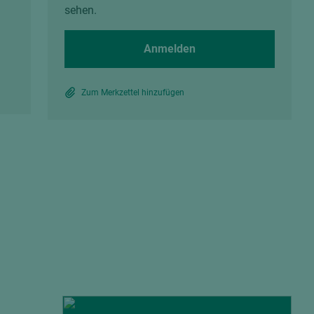
Spanplatten zementgebunden
sehen.
Sperrholz
Alle Partner anzeigen
Alle Partner anzeigen
Anmelden
Zum Merkzettel hinzufügen
chtet