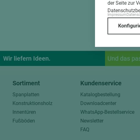
der Seite zur 
Datenschutzb
Impressum
Datens
Konfiguri
Wir liefern Ideen.
Und das pa
Sortiment
Kundenservice
Spanplatten
Katalogbestellung
Konstruktionsholz
Downloadcenter
Innentüren
WhatsApp-Bestellservice
Fußböden
Newsletter
FAQ