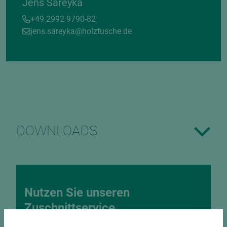
Jens Sareyka
+49 2992 9790-82
jens.sareyka@holztusche.de
DOWNLOADS
Nutzen Sie unseren
Zuschnittservice
Bekantungsfähiger Fixmaßzuschnitt maßhaltig