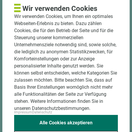
und winkelgenau
Wir verwenden Cookies
Hohe und präzise Leistung durch
Wir verwenden Cookies, um Ihnen ein optimales
halbautomatische Beschickung
Webseiten-Erlebnis zu bieten. Dazu zählen
Einzelteiletikettierung auf Wunsch möglich
Cookies, die für den Betrieb der Seite und für die
Materialschonende und kundengerechte
Steuerung unserer kommerziellen
Verpackung der Fixmaße
Unternehmensziele notwendig sind, sowie solche,
die lediglich zu anonymen Statistikzwecken, für
Jetzt Zuschnitt anfragen
Komforteinstellungen oder zur Anzeige
personalisierter Inhalte genutzt werden. Sie
können selbst entscheiden, welche Kategorien Sie
zulassen möchten. Bitte beachten Sie, dass auf
Basis Ihrer Einstellungen womöglich nicht mehr
alle Funktionalitäten der Seite zur Verfügung
stehen. Weitere Informationen finden Sie in
unseren Datenschutzbestimmungen.
Impressum
Datenschutz
Alle Cookies akzeptieren