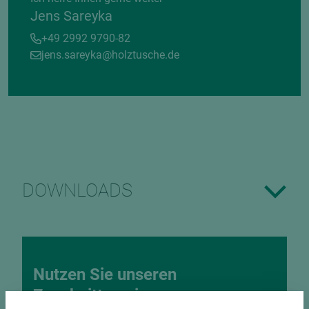
Jens Sareyka
+49 2992 9790-82
jens.sareyka@holztusche.de
DOWNLOADS
Nutzen Sie unseren
Zuschnittservice