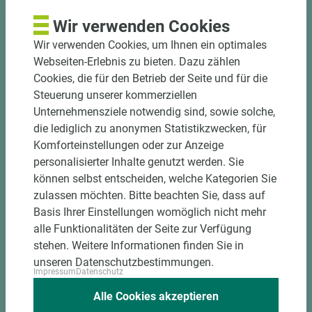
Bekantungsfähiger Fixmaßzuschnitt maßhaltig
Wir verwenden Cookies
und winkelgenau
Wir verwenden Cookies, um Ihnen ein optimales
Hohe und präzise Leistung durch
Webseiten-Erlebnis zu bieten. Dazu zählen
halbautomatische Beschickung
Cookies, die für den Betrieb der Seite und für die
Einzelteiletikettierung auf Wunsch möglich
Steuerung unserer kommerziellen
Materialschonende und kundengerechte
Unternehmensziele notwendig sind, sowie solche,
Verpackung der Fixmaße
die lediglich zu anonymen Statistikzwecken, für
Komforteinstellungen oder zur Anzeige
Jetzt Zuschnitt anfragen
personalisierter Inhalte genutzt werden. Sie
können selbst entscheiden, welche Kategorien Sie
zulassen möchten. Bitte beachten Sie, dass auf
Basis Ihrer Einstellungen womöglich nicht mehr
alle Funktionalitäten der Seite zur Verfügung
stehen. Weitere Informationen finden Sie in
unseren Datenschutzbestimmungen.
Impressum
Datenschutz
Alle Cookies akzeptieren