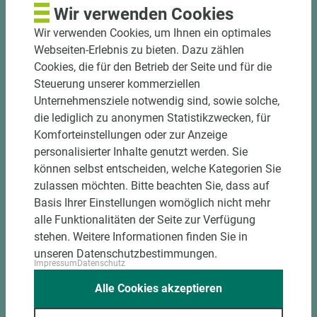
und winkelgenau
Wir verwenden Cookies
Hohe und präzise Leistung durch
Wir verwenden Cookies, um Ihnen ein optimales
halbautomatische Beschickung
Webseiten-Erlebnis zu bieten. Dazu zählen
Einzelteiletikettierung auf Wunsch möglich
Cookies, die für den Betrieb der Seite und für die
Materialschonende und kundengerechte
Steuerung unserer kommerziellen
Verpackung der Fixmaße
Unternehmensziele notwendig sind, sowie solche,
die lediglich zu anonymen Statistikzwecken, für
Jetzt Zuschnitt anfragen
Komforteinstellungen oder zur Anzeige
personalisierter Inhalte genutzt werden. Sie
können selbst entscheiden, welche Kategorien Sie
zulassen möchten. Bitte beachten Sie, dass auf
Basis Ihrer Einstellungen womöglich nicht mehr
alle Funktionalitäten der Seite zur Verfügung
stehen. Weitere Informationen finden Sie in
unseren Datenschutzbestimmungen.
Impressum
Datenschutz
Alle Cookies akzeptieren