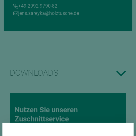
+49 2992 9790-82
jens.sareyka@holztusche.de
DOWNLOADS
Nutzen Sie unseren
Zuschnittservice
Bekantungsfähiger Fixmaßzuschnitt maßhaltig