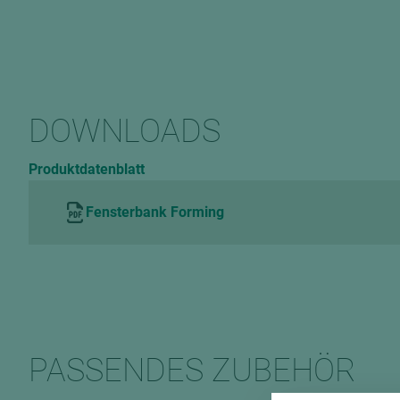
DOWNLOADS
Produktdatenblatt
Fensterbank Forming
PASSENDES ZUBEHÖR