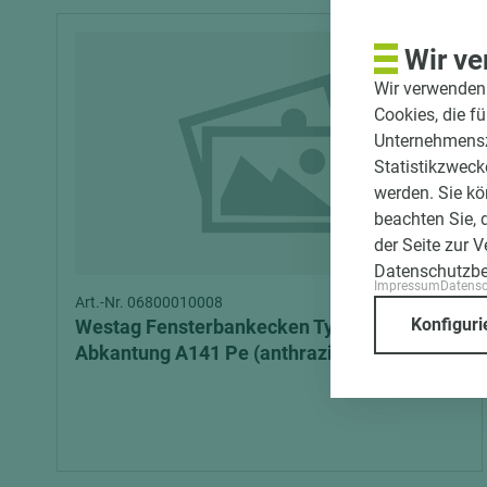
Wir ve
Wir verwenden 
Cookies, die f
Unternehmenszi
Statistikzweck
werden. Sie kö
beachten Sie, 
der Seite zur 
Datenschutzb
Impressum
Datens
Art.-Nr. 06800010008
Konfiguri
Westag Fensterbankecken Typ 2, ohne
Abkantung A141 Pe (anthrazitgrau)