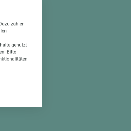
 Dazu zählen
llen
nhalte genutzt
n. Bitte
nktionalitäten