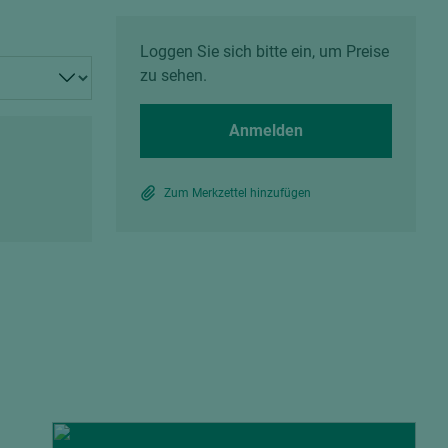
Spanplatten zementgebunden
Sperrholz
Alle Partner anzeigen
Alle Partner anzeigen
Loggen Sie sich bitte ein, um Preise
zu sehen.
Anmelden
Zum Merkzettel hinzufügen
chtet