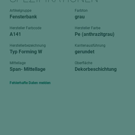
Verbundpl
grundierfolienbeschichtet
Artikelgruppe
Farbton
Verpacku
Fensterbank
grau
hochglänzend
biegbar
leicht
Hersteller Farbcode
Hersteller Farbe
dekorbesc
A141
Pe (anthrazitgrau)
matt
leicht
Herstellerbezeichnung
Kantenausführung
roh
Typ Forming W
gerundet
roh
schwer entflammbar
schwer e
Mittellage
Oberfläche
Span- Mittellage
Dekorbeschichtung
Trockenbau
UPB Boar
Gipsfaserplatten
Fehlerhafte Daten melden
Norit-Platten