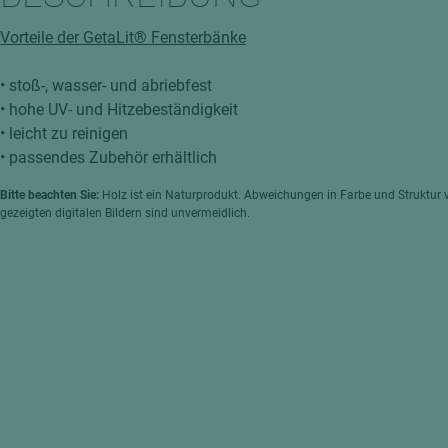
hochglänzend
atten
Vorteile der GetaLit® Fensterbänke
matt
ng
Tischlerplatten
• stoß-, wasser- und abriebfest
hichtet
• hohe UV- und Hitzebeständigkeit
Sonderaufbauten
• leicht zu reinigen
Stab--Stäbchenplatten
• passendes Zubehör erhältlich
edelfurniert
Bitte beachten Sie:
Holz ist ein Naturprodukt. Abweichungen in Farbe und Struktur 
ntflammbar
leicht
gezeigten digitalen Bildern sind unvermeidlich.
melaminbeschichtet
ds
schwer entflammbar