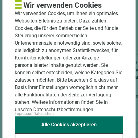
Wir verwenden Cookies
Wir verwenden Cookies, um Ihnen ein optimales
Webseiten-Erlebnis zu bieten. Dazu zählen
Cookies, die für den Betrieb der Seite und für die
Steuerung unserer kommerziellen
Unternehmensziele notwendig sind, sowie solche,
2 weitere Varianten
die lediglich zu anonymen Statistikzwecken, für
Komforteinstellungen oder zur Anzeige
Art.-Nr. 07000001001
Art.-Nr
personalisierter Inhalte genutzt werden. Sie
Westag Zubehör GetaCore
Westa
können selbst entscheiden, welche Kategorien Sie
Spezialklebepistole
Spezia
zulassen möchten. Bitte beachten Sie, dass auf
Basis Ihrer Einstellungen womöglich nicht mehr
alle Funktionalitäten der Seite zur Verfügung
Länge (mm)
Breite (mm)
Stärke (mm)
Länge (
stehen. Weitere Informationen finden Sie in
400
400
100
400
unseren Datenschutzbestimmungen.
Impressum
Datenschutz
Alle Cookies akzeptieren