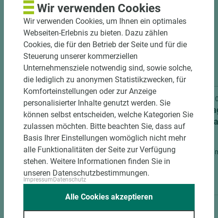
Wir verwenden Cookies
Wir verwenden Cookies, um Ihnen ein optimales
Webseiten-Erlebnis zu bieten. Dazu zählen
Cookies, die für den Betrieb der Seite und für die
Steuerung unserer kommerziellen
Unternehmensziele notwendig sind, sowie solche,
2 weitere Varianten
die lediglich zu anonymen Statistikzwecken, für
Komforteinstellungen oder zur Anzeige
Art.-Nr. 07000001001
Art.-Nr
personalisierter Inhalte genutzt werden. Sie
Westag Zubehör GetaCore
Westa
können selbst entscheiden, welche Kategorien Sie
Spezialklebepistole
Spezia
zulassen möchten. Bitte beachten Sie, dass auf
Basis Ihrer Einstellungen womöglich nicht mehr
alle Funktionalitäten der Seite zur Verfügung
Länge (mm)
Breite (mm)
Stärke (mm)
Länge (
stehen. Weitere Informationen finden Sie in
400
400
100
400
unseren Datenschutzbestimmungen.
Impressum
Datenschutz
Alle Cookies akzeptieren