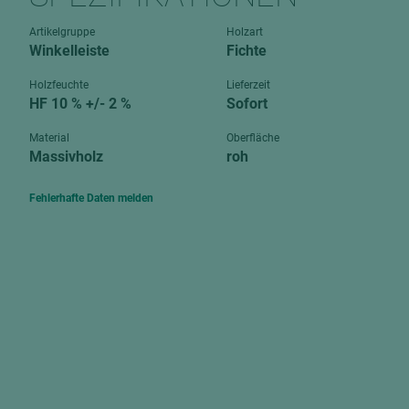
Verbundpl
grundierfolienbeschichtet
Artikelgruppe
Holzart
Verpacku
Winkelleiste
Fichte
hochglänzend
biegbar
leicht
Holzfeuchte
Lieferzeit
dekorbesc
HF 10 % +/- 2 %
Sofort
matt
leicht
Material
Oberfläche
roh
Massivholz
roh
roh
schwer entflammbar
schwer e
Fehlerhafte Daten melden
Trockenbau
UPB Boar
Gipsfaserplatten
Norit-Platten