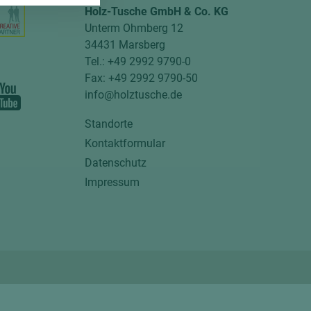
Holz-Tusche GmbH & Co. KG
Unterm Ohmberg 12
34431 Marsberg
Tel.: +49 2992 9790-0
Fax: +49 2992 9790-50
info@holztusche.de
Standorte
Kontaktformular
Datenschutz
Impressum