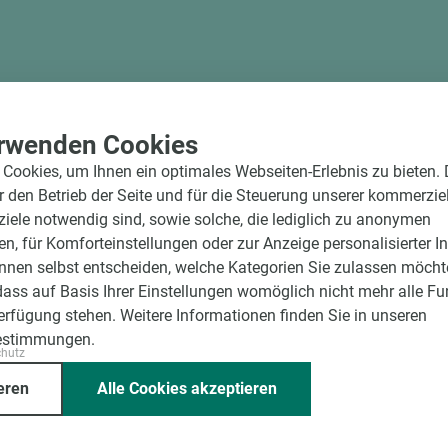
rwenden Cookies
Cookies, um Ihnen ein optimales Webseiten-Erlebnis zu bieten.
ür den Betrieb der Seite und für die Steuerung unserer kommerzie
ele notwendig sind, sowie solche, die lediglich zu anonymen
en, für Komforteinstellungen oder zur Anzeige personalisierter I
nnen selbst entscheiden, welche Kategorien Sie zulassen möchte
dass auf Basis Ihrer Einstellungen womöglich nicht mehr alle Fu
Verfügung stehen. Weitere Informationen finden Sie in unseren
estimmungen.
ssende Holz dazu.
chutz
eren
Alle Cookies akzeptieren
Unternehmen
Mitgliedschaften