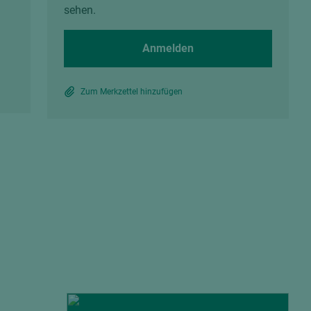
Spanplatten zementgebunden
sehen.
Sperrholz
Alle Partner anzeigen
Alle Partner anzeigen
Anmelden
Zum Merkzettel hinzufügen
chtet