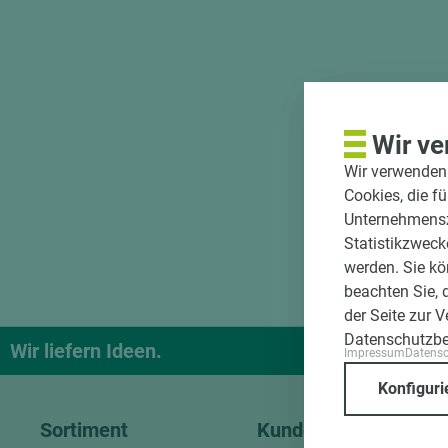
Wir ve
Wir verwenden 
Cookies, die f
Unternehmenszi
Statistikzweck
werden. Sie kö
beachten Sie, 
der Seite zur 
Datenschutzb
Wir liefern Ideen.
Und das pa
Impressum
Datens
Konfiguri
Sortiment
Kundenservice