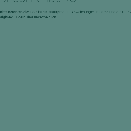
hochglänzend
atten
matt
ng
Bitte beachten Sie:
Holz ist ein Naturprodukt. Abweichungen in Farbe und Struktur 
digitalen Bildern sind unvermeidlich.
Tischlerplatten
hichtet
Sonderaufbauten
Stab--Stäbchenplatten
edelfurniert
ntflammbar
leicht
melaminbeschichtet
ds
schwer entflammbar