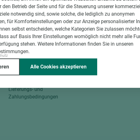
ssende Holz dazu.
ür den Betrieb der Seite und für die Steuerung unserer kommerzie
ele notwendig sind, sowie solche, die lediglich zu anonymen
en, für Komforteinstellungen oder zur Anzeige personalisierter I
Unternehmen
Mitgliedschaften
nnen selbst entscheiden, welche Kategorien Sie zulassen möchte
dass auf Basis Ihrer Einstellungen womöglich nicht mehr alle Fu
Aktuelles
Verfügung stehen. Weitere Informationen finden Sie in unseren
Über uns
estimmungen.
Ansprechpartner
chutz
Social Media
Partner
eren
Alle Cookies akzeptieren
Nachhaltigkeit
Jobs
Lieferungs- und
Zahlungsbedingungen