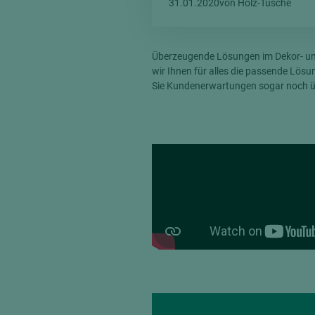
31.01.2020
von Holz-Tusche
Verbundpl
grundierfolienbeschichtet
Verpacku
hochglänzend
biegbar
Überzeugende Lösungen im Dekor- und 
leicht
wir Ihnen für alles die passende Lö
dekorbesc
Sie Kundenerwartungen sogar noch üb
matt
leicht
roh
roh
schwer entflammbar
schwer e
Trockenbau
UPB Boar
Gipsfaserplatten
Norit-Platten