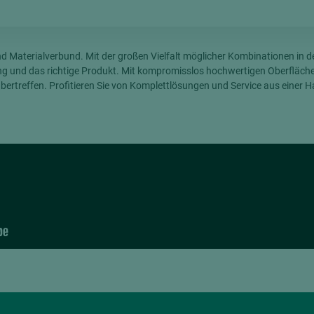
hochglänzend
atten
matt
ng
Materialverbund. Mit der großen Vielfalt möglicher Kombinationen in de
Tischlerplatten
sung und das richtige Produkt. Mit kompromisslos hochwertigen Oberfläc
hichtet
Sonderaufbauten
ertreffen. Profitieren Sie von Komplettlösungen und Service aus einer H
Stab--Stäbchenplatten
edelfurniert
ntflammbar
leicht
melaminbeschichtet
ds
schwer entflammbar