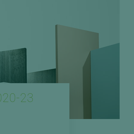
Spanplatten zementgebunden
Sperrholz
Alle Partner anzeigen
Alle Partner anzeigen
chtet
020-23