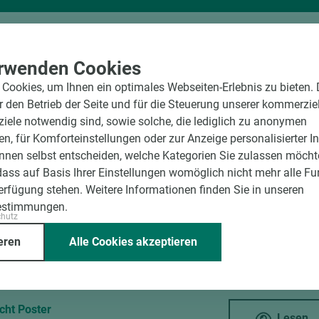
rwenden Cookies
Cookies, um Ihnen ein optimales Webseiten-Erlebnis zu bieten.
on Lieferverzeichnis
ür den Betrieb der Seite und für die Steuerung unserer kommerzie
Lesen
ele notwendig sind, sowie solche, die lediglich zu anonymen
en, für Komforteinstellungen oder zur Anzeige personalisierter I
nnen selbst entscheiden, welche Kategorien Sie zulassen möchte
chüre
dass auf Basis Ihrer Einstellungen womöglich nicht mehr alle Fu
Lesen
Verfügung stehen. Weitere Informationen finden Sie in unseren
estimmungen.
chutz
en
eren
Alle Cookies akzeptieren
Lesen
cht Poster
Lesen