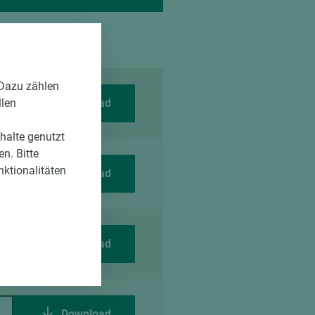
 Dazu zählen
llen
Download
nhalte genutzt
n. Bitte
nktionalitäten
Download
Download
Download