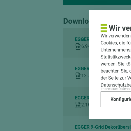
Downloads
Wir ve
Wir verwenden 
EGGER All In-Lagerkollekti
Cookies, die f
6.94 MB
Unternehmenszi
Statistikzweck
werden. Sie kö
EGGER Arbeitsplattenbros
beachten Sie, 
12.76 MB
der Seite zur 
Datenschutzb
Impressum
Datens
EGGER Dekorkombination
Konfiguri
2.16 MB
EGGER 9-Grid Dekorübersi