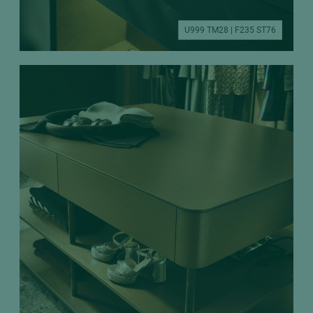
U999 TM28 | F235 ST76