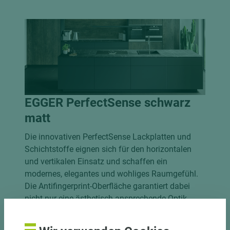
EGGER PerfectSense schwarz
matt
Die innovativen PerfectSense Lackplatten und
Schichtstoffe eignen sich für den horizontalen
und vertikalen Einsatz und schaffen ein
modernes, elegantes und wohliges Raumgefühl.
Die Antifingerprint-Oberfläche garantiert dabei
nicht nur eine ästhetisch ansprechende Optik,
sondern ist auch perfekt für den täglichen
Gebrauch. Fingerabdrücke haben somit keine