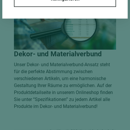
Dekor- und Materialverbund
Unser Dekor- und Materialverbund-Ansatz steht
für die perfekte Abstimmung zwischen
verschiedenen Artikeln, um eine harmonische
Gestaltung Ihrer Räume zu ermöglichen. Auf der
Produktdetailseite in unserem Onlineshop finden
Sie unter “Spezifikationen” zu jedem Artikel alle
Produkte im Dekor- und Materialverbund!