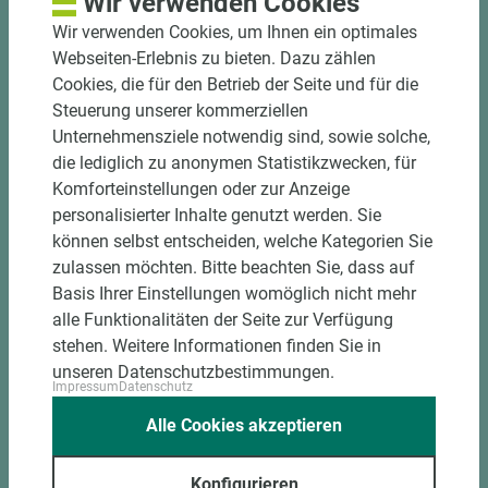
Wir verwenden Cookies
Chance, das makellose Erscheinungsbild zu
Wir verwenden Cookies, um Ihnen ein optimales
beeinträchtigen. Schwarz Matt liegt im Trend, fügt
Webseiten-Erlebnis zu bieten. Dazu zählen
sich perfekt in moderne Interior-Designs ein und
Cookies, die für den Betrieb der Seite und für die
bietet eine ideale Basis für unterschiedlichste
Steuerung unserer kommerziellen
Farb- und Materialkombinationen. Profitieren Sie
Unternehmensziele notwendig sind, sowie solche,
von verschiedenen Trägermaterialien wie z.B.
die lediglich zu anonymen Statistikzwecken, für
Span, MDF oder Birke Multiplex. Diese Vielfalt
Komforteinstellungen oder zur Anzeige
ermöglicht es, das Dekor an die spezifischen
personalisierter Inhalte genutzt werden. Sie
Anforderungen Ihres Projekts anzupassen, sei es
können selbst entscheiden, welche Kategorien Sie
für den Möbelbau, den Innenausbau oder andere
zulassen möchten. Bitte beachten Sie, dass auf
Anwendungen.
Basis Ihrer Einstellungen womöglich nicht mehr
alle Funktionalitäten der Seite zur Verfügung
Mehr Informationen
stehen. Weitere Informationen finden Sie in
unseren Datenschutzbestimmungen.
Impressum
Datenschutz
Alle Cookies akzeptieren
Konfigurieren