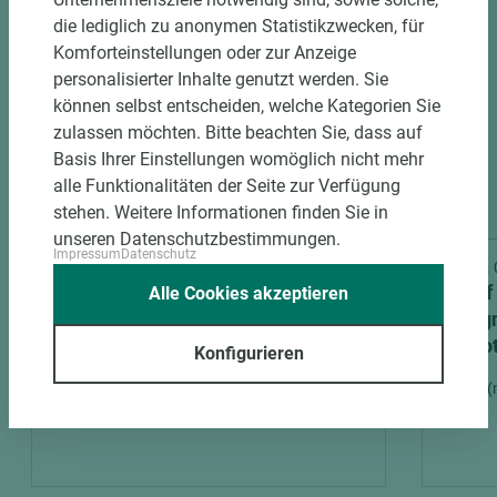
die lediglich zu anonymen Statistikzwecken, für
Komforteinstellungen oder zur Anzeige
personalisierter Inhalte genutzt werden. Sie
können selbst entscheiden, welche Kategorien Sie
zulassen möchten. Bitte beachten Sie, dass auf
Basis Ihrer Einstellungen womöglich nicht mehr
alle Funktionalitäten der Seite zur Verfügung
stehen. Weitere Informationen finden Sie in
unseren Datenschutzbestimmungen.
Impressum
Datenschutz
Art.-Nr. 06900001016
Art.-Nr
Knauf Design Verbundelement
Knauf
Alle Cookies akzeptieren
DesignBoard 230 W1000 ST9
Desig
Smoothtouch Matt Premiumweiss
Smoot
Konfigurieren
Gipsfaserplatte GGZ
Gipsf
Länge (mm)
Breite (mm)
Stärke (mm)
Länge 
3.100
1.260
18,3
3.100