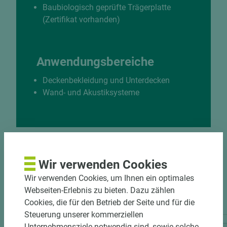
Baubiologisch geprüfte Trägerplatte
(Zertifikat vorhanden)
Anwendungsbereiche
Deckenbekleidung und Unterdecken
Wand- und Akustiksysteme
Wir verwenden Cookies
LAGERPRODUKTE
Wir verwenden Cookies, um Ihnen ein optimales
Webseiten-Erlebnis zu bieten. Dazu zählen
DESIGNBOARD 230 LAMINATE
Cookies, die für den Betrieb der Seite und für die
Steuerung unserer kommerziellen
Unternehmensziele notwendig sind, sowie solche,