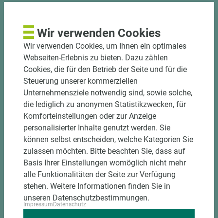
schmutz- und hitzebeständig, hygienisch und leicht zu
reinigen, haben antibakterielle Eigenschaften und sind
feuchtigkeitsabweisend.
Wir verwenden Cookies
Wir verwenden Cookies, um Ihnen ein optimales
Webseiten-Erlebnis zu bieten. Dazu zählen
Cookies, die für den Betrieb der Seite und für die
Steuerung unserer kommerziellen
Eigenschaften und
Unternehmensziele notwendig sind, sowie solche,
Anwendungsgebiete
die lediglich zu anonymen Statistikzwecken, für
Komforteinstellungen oder zur Anzeige
Schmutzabweisend
personalisierter Inhalte genutzt werden. Sie
Pflegeleicht
können selbst entscheiden, welche Kategorien Sie
Hygienisch
zulassen möchten. Bitte beachten Sie, dass auf
Hitzebeständig
Basis Ihrer Einstellungen womöglich nicht mehr
Wasserabweisend
alle Funktionalitäten der Seite zur Verfügung
Belastungsfähig
stehen. Weitere Informationen finden Sie in
Einsetzbar für Möbeloberseiten und
unseren Datenschutzbestimmungen.
Küchenoberflächen
Impressum
Datenschutz
Keine Designwiederholung über die