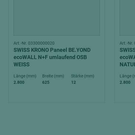
Art.-Nr. 03300000020
Art.-Nr
SWISS KRONO Paneel BE.YOND
SWISS
ecoWALL N+F umlaufend OSB
ecoWA
WEISS
NATU
Länge (mm)
Breite (mm)
Stärke (mm)
Länge 
2.800
625
12
2.800