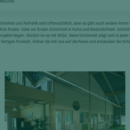
 Minuten
hochglänzend
atten
matt
ng
chönheit und Ästhetik sind offensichtlich, aber es gibt auch andere Arte
Tischlerplatten
hön finden. Oder wir finden Schönheit in Ruhe und Besinnlichkeit. Schönhe
hichtet
Sonderaufbauten
jekte liegen. Ähnlich ist es mit WISA. Seine Schönheit zeigt sich in jede
fertigen Produkt. Gehen Sie mit uns auf die Reise und entdecken Sie Sch
Stab--Stäbchenplatten
edelfurniert
ntflammbar
leicht
melaminbeschichtet
ds
schwer entflammbar