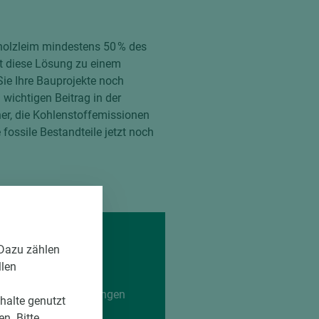
rholzleim mindestens 50 % des
at diese Lösung zu einem
ie Ihre Bauprojekte noch
wichtigen Beitrag in der
ner, die Kohlenstoffemissionen
ossile Bestandteile jetzt noch
 Dazu zählen
llen
lt aufgrund der geringen
nhalte genutzt
nd 01.01.2020).
n. Bitte