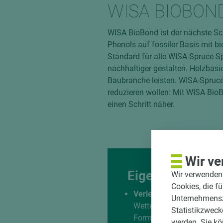
WISA BIOBON
WISA BioBond ist der nächste Sch
Phenols auf fossiler Basis mit 
Standard für alle WISA-Spruce-
nachhaltiger gestalten. Holzbas
Baubranche leisten. WISA-Spruce-
reduzieren wollen: Mit WISA Bio
einen Schritt näher.
Wir ve
Eigenschaften
Wir verwenden 
Cookies, die f
Verleimung
Unternehmenszi
Wetterbeständige Verleim
Statistikzweck
Formaldehydemissionen d
werden. Sie kö