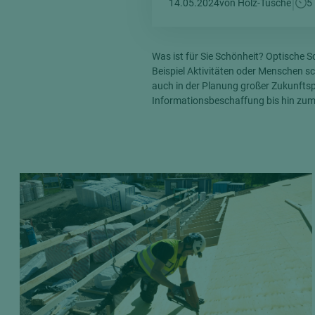
|
14.05.2024
von Holz-Tusche
5
Verbundpl
grundierfolienbeschichtet
Verpacku
hochglänzend
biegbar
Was ist für Sie Schönheit? Optische S
leicht
Beispiel Aktivitäten oder Menschen sc
dekorbesc
auch in der Planung großer Zukunftspro
matt
leicht
Informationsbeschaffung bis hin zum 
roh
roh
schwer entflammbar
schwer e
Trockenbau
UPB Boar
Gipsfaserplatten
Norit-Platten