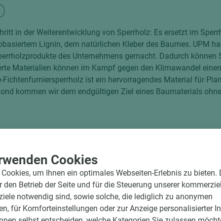
D
ritt in der Weiterentwicklung von Sperrholz: Es ersetzt im Sper
biobasiertem Lignin, dem natürlichen Kleber des Baumes. UPM h
Sperrholzprodukte des Unternehmens gemacht. Dadurch können S
ierte Materialien können im Kampf gegen den Klimawandel einen 
Fichtenfurniersperrholz ist ein hervorragendes Material für Pla
Bond kommen wir dem endgültigen Ziel eines Baumaterials ohne f
rwenden Cookies
Cookies, um Ihnen ein optimales Webseiten-Erlebnis zu bieten.
ür den Betrieb der Seite und für die Steuerung unserer kommerzie
ele notwendig sind, sowie solche, die lediglich zu anonymen
ung gemäß EN 314-2/Klasse 3, Außenbereich. WISA-Spruce erfül
en, für Komforteinstellungen oder zur Anzeige personalisierter I
ie Anforderungen der Formaldehydklasse E1 der EN 13986 (Sta
nnen selbst entscheiden, welche Kategorien Sie zulassen möchte