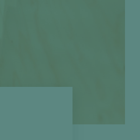
Spanplatten zementgebunden
Sperrholz
Alle Partner anzeigen
Alle Partner anzeigen
chtet