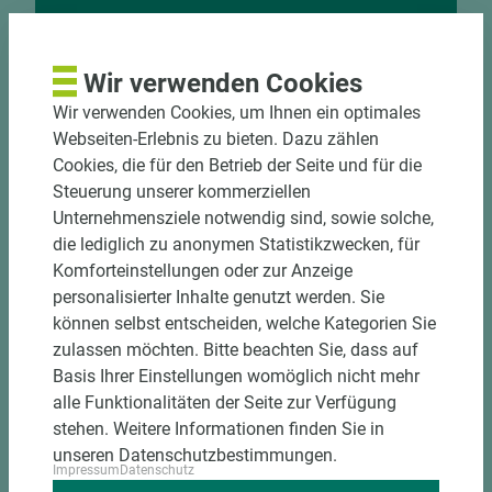
Nutzen Sie unseren
Zuschnittservice
Wir verwenden Cookies
Bekantungsfähiger Fixmaßzuschnitt maßhaltig
Wir verwenden Cookies, um Ihnen ein optimales
und winkelgenau
Webseiten-Erlebnis zu bieten. Dazu zählen
Hohe und präzise Leistung durch
Cookies, die für den Betrieb der Seite und für die
halbautomatische Beschickung
Steuerung unserer kommerziellen
Einzelteiletikettierung auf Wunsch möglich
Unternehmensziele notwendig sind, sowie solche,
Materialschonende und kundengerechte
die lediglich zu anonymen Statistikzwecken, für
Verpackung der Fixmaße
Komforteinstellungen oder zur Anzeige
personalisierter Inhalte genutzt werden. Sie
Jetzt Zuschnitt anfragen
können selbst entscheiden, welche Kategorien Sie
zulassen möchten. Bitte beachten Sie, dass auf
Basis Ihrer Einstellungen womöglich nicht mehr
alle Funktionalitäten der Seite zur Verfügung
stehen. Weitere Informationen finden Sie in
unseren Datenschutzbestimmungen.
Impressum
Datenschutz