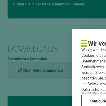
finden Sie in der nebenstehenden Tabelle!
Wir ve
DOWNLOADS
Wir verwenden 
Cookies, die f
Technisches Datenblatt
Unternehmenszi
Statistikzweck
Cleaf Dekorspanplatten
werden. Sie kö
beachten Sie, 
der Seite zur 
Datenschutzb
Impressum
Datens
Konfiguri