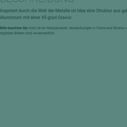
hochglänzend
atten
Inspiriert durch die Welt der Metalle ist Idea eine Struktur aus 
matt
ng
Aluminium mit einer 45-grad Gravur.
Tischlerplatten
Bitte beachten Sie:
Holz ist ein Naturprodukt. Abweichungen in Farbe und Struktur 
hichtet
Sonderaufbauten
digitalen Bildern sind unvermeidlich.
Stab--Stäbchenplatten
edelfurniert
ntflammbar
leicht
melaminbeschichtet
ds
schwer entflammbar