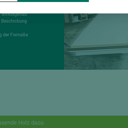
rvice
d winkelgenau
e Beschickung
g der Fixmaße
ssende Holz dazu.