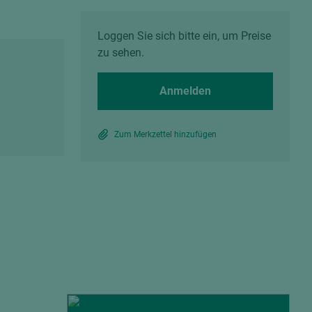
Spanplatten zementgebunden
Sperrholz
Alle Partner anzeigen
Alle Partner anzeigen
Loggen Sie sich bitte ein, um Preise
zu sehen.
Anmelden
Zum Merkzettel hinzufügen
chtet