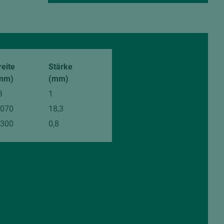
reite
Stärke
mm)
(mm)
3
1
.070
18,3
.300
0,8