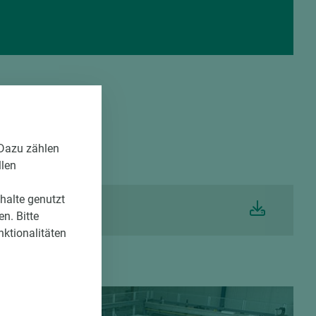
 Dazu zählen
llen
nhalte genutzt
n. Bitte
nktionalitäten