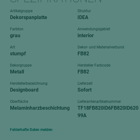
Verbundpl
grundierfolienbeschichtet
Artikelgruppe
Struktur
Verpacku
Dekorspanplatte
IDEA
hochglänzend
biegbar
leicht
Farbton
Anwendungsgebiet
dekorbesc
grau
interior
matt
leicht
Art
Dekor- und Materialverbund
roh
stumpf
FB82
roh
schwer entflammbar
schwer e
Dekorgruppe
Hersteller Farbcode
Metall
FB82
Trockenbau
UPB Boar
Gipsfaserplatten
Herstellerbezeichnung
Lieferzeit
Designboard
Sofort
Norit-Platten
Oberfläche
Lieferantenartikelnummer
Melaminharzbeschichtung
TF18FB820ID6FB820ID620
99A
Fehlerhafte Daten melden