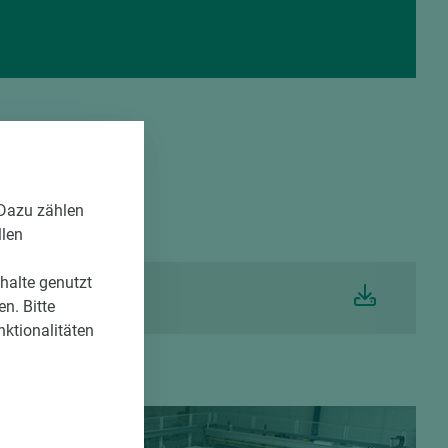
 Dazu zählen
llen
nhalte genutzt
n. Bitte
nktionalitäten