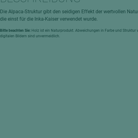
hochglänzend
atten
Die Alpaca-Struktur gibt den seidigen Effekt der wertvollen Natu
matt
ng
die einst für die Inka-Kaiser verwendet wurde.
Tischlerplatten
Bitte beachten Sie:
Holz ist ein Naturprodukt. Abweichungen in Farbe und Struktur 
hichtet
Sonderaufbauten
digitalen Bildern sind unvermeidlich.
Stab--Stäbchenplatten
edelfurniert
ntflammbar
leicht
melaminbeschichtet
ds
schwer entflammbar