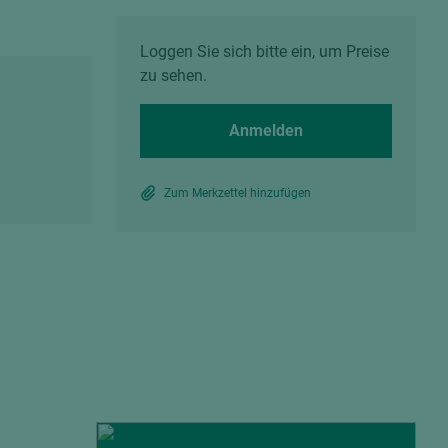
Spanplatten zementgebunden
Sperrholz
Alle Partner anzeigen
Alle Partner anzeigen
Loggen Sie sich bitte ein, um Preise
zu sehen.
Anmelden
Zum Merkzettel hinzufügen
chtet