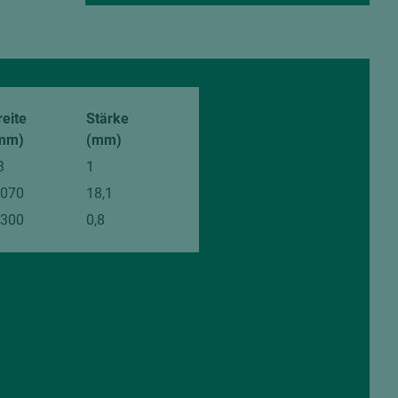
reite
Stärke
mm)
(mm)
3
1
.070
18,1
.300
0,8