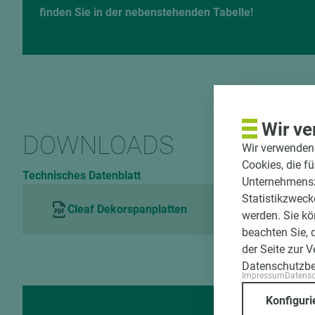
finden Sie in der nebenstehenden Tabelle!
Wir ve
DOWNLOADS
Wir verwenden 
Cookies, die f
Technisches Datenblatt
Unternehmenszi
Statistikzweck
Cleaf Dekorspanplatten
werden. Sie kö
beachten Sie, 
der Seite zur 
Datenschutzb
Impressum
Datens
Konfiguri