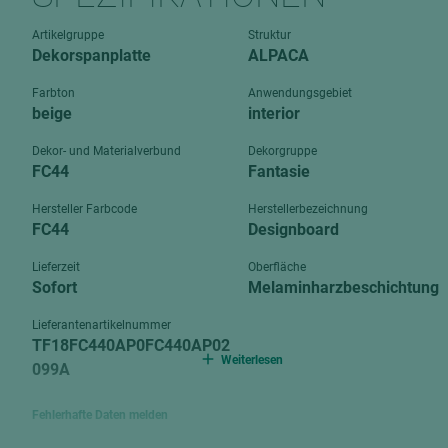
Verbundpl
grundierfolienbeschichtet
Artikelgruppe
Struktur
Verpacku
Dekorspanplatte
ALPACA
hochglänzend
biegbar
leicht
Farbton
Anwendungsgebiet
dekorbesc
beige
interior
matt
leicht
Dekor- und Materialverbund
Dekorgruppe
roh
FC44
Fantasie
roh
schwer entflammbar
schwer e
Hersteller Farbcode
Herstellerbezeichnung
FC44
Designboard
Trockenbau
UPB Boar
Gipsfaserplatten
Lieferzeit
Oberfläche
Sofort
Melaminharzbeschichtung
Norit-Platten
Lieferantenartikelnummer
TF18FC440AP0FC440AP02
Weiterlesen
099A
Fehlerhafte Daten melden