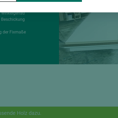
rvice
d winkelgenau
e Beschickung
g der Fixmaße
ssende Holz dazu.