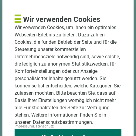
Nutzen Sie unseren
Zuschnittservice
Wir verwenden Cookies
Bekantungsfähiger Fixmaßzuschnitt maßhaltig
Wir verwenden Cookies, um Ihnen ein optimales
und winkelgenau
Webseiten-Erlebnis zu bieten. Dazu zählen
Hohe und präzise Leistung durch
Cookies, die für den Betrieb der Seite und für die
halbautomatische Beschickung
Steuerung unserer kommerziellen
Einzelteiletikettierung auf Wunsch möglich
Unternehmensziele notwendig sind, sowie solche,
Materialschonende und kundengerechte
die lediglich zu anonymen Statistikzwecken, für
Verpackung der Fixmaße
Komforteinstellungen oder zur Anzeige
personalisierter Inhalte genutzt werden. Sie
Jetzt Zuschnitt anfragen
können selbst entscheiden, welche Kategorien Sie
zulassen möchten. Bitte beachten Sie, dass auf
Basis Ihrer Einstellungen womöglich nicht mehr
alle Funktionalitäten der Seite zur Verfügung
stehen. Weitere Informationen finden Sie in
unseren Datenschutzbestimmungen.
Impressum
Datenschutz