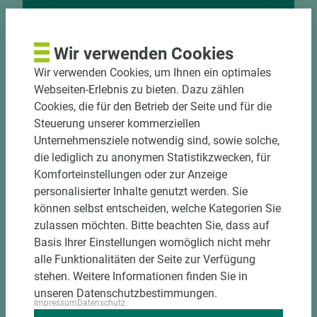
Nutzen Sie unseren
Zuschnittservice
Wir verwenden Cookies
Bekantungsfähiger Fixmaßzuschnitt maßhaltig
Wir verwenden Cookies, um Ihnen ein optimales
und winkelgenau
Webseiten-Erlebnis zu bieten. Dazu zählen
Hohe und präzise Leistung durch
Cookies, die für den Betrieb der Seite und für die
halbautomatische Beschickung
Steuerung unserer kommerziellen
Einzelteiletikettierung auf Wunsch möglich
Unternehmensziele notwendig sind, sowie solche,
Materialschonende und kundengerechte
die lediglich zu anonymen Statistikzwecken, für
Verpackung der Fixmaße
Komforteinstellungen oder zur Anzeige
personalisierter Inhalte genutzt werden. Sie
Jetzt Zuschnitt anfragen
können selbst entscheiden, welche Kategorien Sie
zulassen möchten. Bitte beachten Sie, dass auf
Basis Ihrer Einstellungen womöglich nicht mehr
alle Funktionalitäten der Seite zur Verfügung
stehen. Weitere Informationen finden Sie in
unseren Datenschutzbestimmungen.
Impressum
Datenschutz