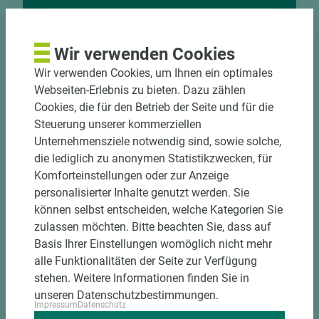
Nutzen Sie unseren
Zuschnittservice
Wir verwenden Cookies
Bekantungsfähiger Fixmaßzuschnitt maßhaltig
Wir verwenden Cookies, um Ihnen ein optimales
und winkelgenau
Webseiten-Erlebnis zu bieten. Dazu zählen
Hohe und präzise Leistung durch
Cookies, die für den Betrieb der Seite und für die
halbautomatische Beschickung
Steuerung unserer kommerziellen
Einzelteiletikettierung auf Wunsch möglich
Unternehmensziele notwendig sind, sowie solche,
Materialschonende und kundengerechte
die lediglich zu anonymen Statistikzwecken, für
Verpackung der Fixmaße
Komforteinstellungen oder zur Anzeige
personalisierter Inhalte genutzt werden. Sie
Jetzt Zuschnitt anfragen
können selbst entscheiden, welche Kategorien Sie
zulassen möchten. Bitte beachten Sie, dass auf
Basis Ihrer Einstellungen womöglich nicht mehr
alle Funktionalitäten der Seite zur Verfügung
stehen. Weitere Informationen finden Sie in
unseren Datenschutzbestimmungen.
Impressum
Datenschutz