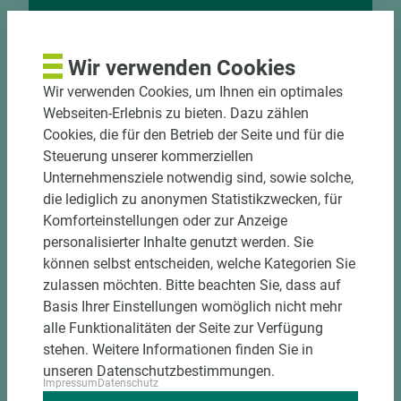
Nutzen Sie unseren
Zuschnittservice
Wir verwenden Cookies
Bekantungsfähiger Fixmaßzuschnitt maßhaltig
Wir verwenden Cookies, um Ihnen ein optimales
und winkelgenau
Webseiten-Erlebnis zu bieten. Dazu zählen
Hohe und präzise Leistung durch
Cookies, die für den Betrieb der Seite und für die
halbautomatische Beschickung
Steuerung unserer kommerziellen
Einzelteiletikettierung auf Wunsch möglich
Unternehmensziele notwendig sind, sowie solche,
Materialschonende und kundengerechte
die lediglich zu anonymen Statistikzwecken, für
Verpackung der Fixmaße
Komforteinstellungen oder zur Anzeige
personalisierter Inhalte genutzt werden. Sie
Jetzt Zuschnitt anfragen
können selbst entscheiden, welche Kategorien Sie
zulassen möchten. Bitte beachten Sie, dass auf
Basis Ihrer Einstellungen womöglich nicht mehr
alle Funktionalitäten der Seite zur Verfügung
stehen. Weitere Informationen finden Sie in
unseren Datenschutzbestimmungen.
Impressum
Datenschutz