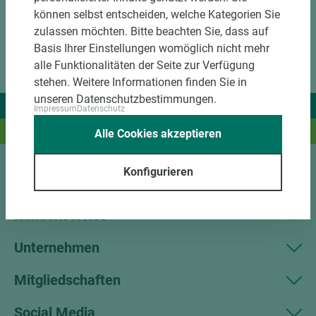
können selbst entscheiden, welche Kategorien Sie
zulassen möchten. Bitte beachten Sie, dass auf
Basis Ihrer Einstellungen womöglich nicht mehr
alle Funktionalitäten der Seite zur Verfügung
stehen. Weitere Informationen finden Sie in
unseren Datenschutzbestimmungen.
Wir liefern Ideen.
Impressum
Datenschutz
Und das passende Holz dazu.
Alle Cookies akzeptieren
Konfigurieren
Sortiment
Kundenservice
Unternehmen
Mitgliedschaften
Social Media