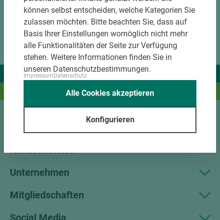
können selbst entscheiden, welche Kategorien Sie
zulassen möchten. Bitte beachten Sie, dass auf
Basis Ihrer Einstellungen womöglich nicht mehr
alle Funktionalitäten der Seite zur Verfügung
stehen. Weitere Informationen finden Sie in
unseren Datenschutzbestimmungen.
Wir liefern Ideen.
Impressum
Datenschutz
Und das passende Holz dazu.
Alle Cookies akzeptieren
Konfigurieren
Sortiment
Kundenservice
Unternehmen
Mitgliedschaften
Social Media