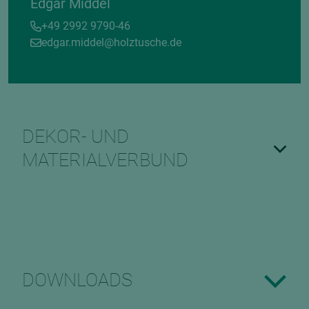
Edgar Middel
+49 2992 9790-46
edgar.middel@holztusche.de
DEKOR- UND
MATERIALVERBUND
DOWNLOADS