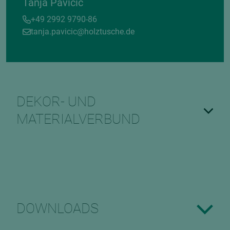
Tanja Pavicic
+49 2992 9790-86
tanja.pavicic@holztusche.de
DEKOR- UND
MATERIALVERBUND
DOWNLOADS