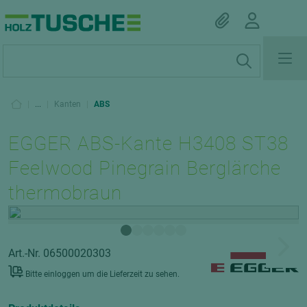
|
...
|
Kanten
|
ABS
EGGER ABS-Kante H3408 ST38
Feelwood Pinegrain Berglärche
thermobraun
Art.-Nr. 06500020303
Bitte einloggen um die Lieferzeit zu sehen.