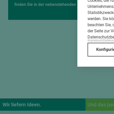
Cookies, die f
finden Sie in der nebenstehenden Tabelle!
Unternehmenszi
Statistikzweck
werden. Sie kö
beachten Sie, 
der Seite zur 
Datenschutzb
Impressum
Datens
Konfiguri
Wir liefern Ideen.
Und das pa