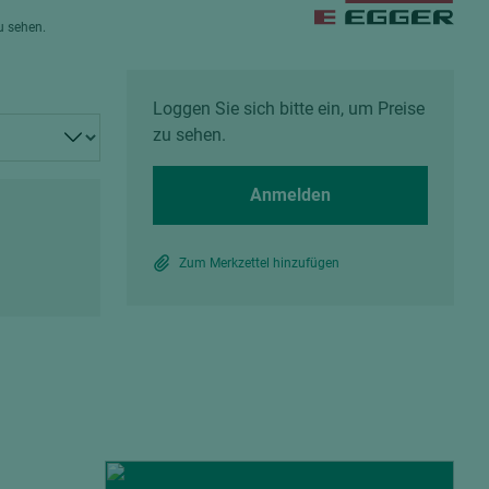
Spanplatten zementgebunden
zu sehen.
Sperrholz
Alle Partner anzeigen
Alle Partner anzeigen
Loggen Sie sich bitte ein, um Preise
zu sehen.
Anmelden
chtet
Zum Merkzettel hinzufügen