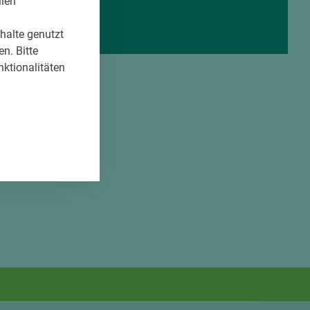
llen
nhalte genutzt
n. Bitte
nktionalitäten