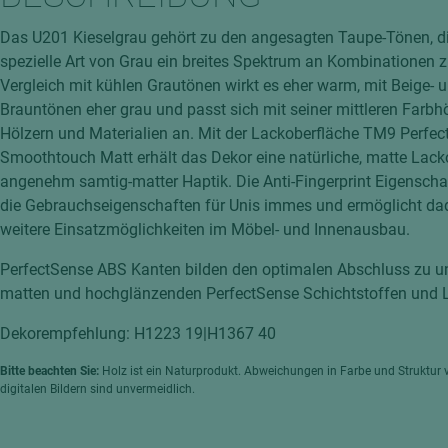
hochglänzend
atten
Das U201 Kieselgrau gehört zu den angesagten Taupe-Tönen, di
matt
ng
spezielle Art von Grau ein breites Spektrum an Kombinationen 
Tischlerplatten
Vergleich mit kühlen Grautönen wirkt es eher warm, mit Beige- 
hichtet
Brauntönen eher grau und passt sich mit seiner mittleren Farbh
Sonderaufbauten
Hölzern und Materialien an. Mit der Lackoberfläche TM9 Perfe
Stab--Stäbchenplatten
Smoothtouch Matt erhält das Dekor eine natürliche, matte Lack
edelfurniert
angenehm samtig-matter Haptik. Die Anti-Fingerprint Eigenscha
ntflammbar
die Gebrauchseigenschaften für Unis immes und ermöglicht dad
leicht
weitere Einsatzmöglichkeiten im Möbel- und Innenausbau.
melaminbeschichtet
ds
PerfectSense ABS Kanten bilden den optimalen Abschluss zu 
schwer entflammbar
matten und hochglänzenden PerfectSense Schichtstoffen und L
Dekorempfehlung: H1223 19|H1367 40
Bitte beachten Sie:
Holz ist ein Naturprodukt. Abweichungen in Farbe und Struktur 
digitalen Bildern sind unvermeidlich.