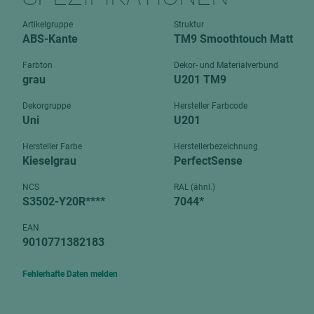
Verbundpl
grundierfolienbeschichtet
Artikelgruppe
Struktur
Verpacku
ABS-Kante
TM9 Smoothtouch Matt
hochglänzend
biegbar
leicht
Farbton
Dekor- und Materialverbund
dekorbesc
grau
U201 TM9
matt
leicht
Dekorgruppe
Hersteller Farbcode
roh
Uni
U201
roh
schwer entflammbar
schwer e
Hersteller Farbe
Herstellerbezeichnung
Kieselgrau
PerfectSense
Trockenbau
UPB Boar
Gipsfaserplatten
NCS
RAL (ähnl.)
S3502-Y20R****
7044*
Norit-Platten
EAN
9010771382183
Fehlerhafte Daten melden