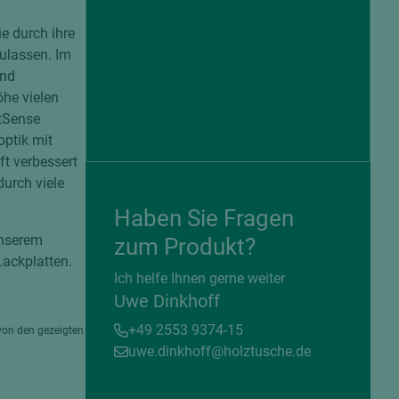
e durch ihre
zulassen. Im
und
öhe vielen
ctSense
optik mit
ft verbessert
urch viele
Haben Sie Fragen
unserem
zum Produkt?
ackplatten.
= beschichtete Plattenwerkstoffe
Ich helfe Ihnen gerne weiter
Uwe Dinkhoff
+49 2553 9374-15
von den gezeigten
uwe.dinkhoff@holztusche.de