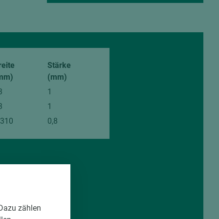
reite
Stärke
mm)
(mm)
3
1
3
1
.310
0,8
 Dazu zählen