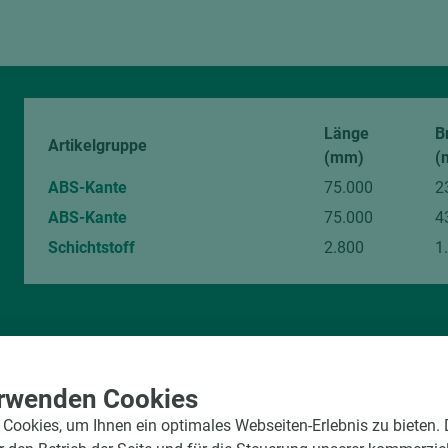
Länge
B
Artikelgruppe
(mm)
(
ABS-Kante
75.000
2
ABS-Kante
75.000
4
Schichtstoff
2.800
1
rwenden Cookies
Cookies, um Ihnen ein optimales Webseiten-Erlebnis zu bieten.