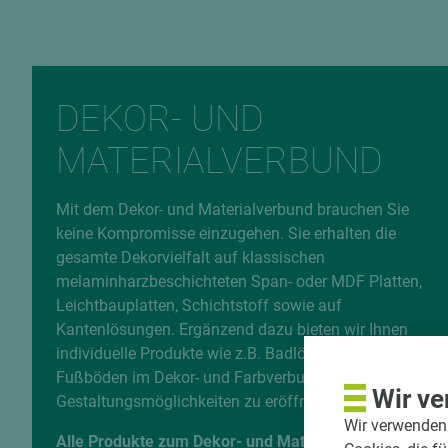
DEKOR- UND
MATERIALVERBUND
Mit dem Dekor- und Materialverbund brauchen Sie
keine Kompromisse einzugehen. Sie erhalten die
gesamte Dekorvielfalt auf klassischen
melaminharzbeschichteten Span- oder MDF Platten,
Leichtbauplatten, Schichtstoff sowie auf
Kantenlösungen. Ergänzend dazu bieten wir Ihnen
individuelle Produkte wie z.B. Badlösungen und
Fußböden im Dekor- und Farbverbund, um neue
Wir ve
Gestaltungsmöglichkeiten zu eröffnen.
Wir verwenden 
Alle Produkte zum Dekor- und Materialverbund