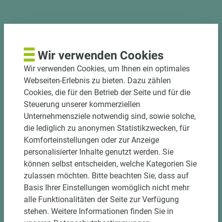
PASSENDES ZUBEHÖR
Wir verwenden Cookies
Wir verwenden Cookies, um Ihnen ein optimales
Webseiten-Erlebnis zu bieten. Dazu zählen
Cookies, die für den Betrieb der Seite und für die
Steuerung unserer kommerziellen
Unternehmensziele notwendig sind, sowie solche,
die lediglich zu anonymen Statistikzwecken, für
Komforteinstellungen oder zur Anzeige
personalisierter Inhalte genutzt werden. Sie
können selbst entscheiden, welche Kategorien Sie
3 weitere Varianten
zulassen möchten. Bitte beachten Sie, dass auf
Basis Ihrer Einstellungen womöglich nicht mehr
Art.-Nr. 06300020188
alle Funktionalitäten der Seite zur Verfügung
EGGER Dekorspanplatte Eurodekor
stehen. Weitere Informationen finden Sie in
U321 ST9 Smoothtouch Matt